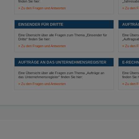
finden Sie hier:
„Jahresabsc
Zu den Fragen und Antworten
Zu den F
EINSENDER FÜR DRITTE
AUFTRÄ
Eine Übersicht über alle Fragen zum Thema „Einsender für
Eine Übers
Dritte“ finden Sie hier:
„Auftragsa
Zu den Fragen und Antworten
Zu den F
AUFTRÄGE AN DAS UNTERNEHMENSREGISTER
E-RECH
Eine Übersicht über alle Fragen zum Thema „Aufträge an
Eine Übers
das Unternehmensregister“ finden Sie hier:
finden Sie h
Zu den Fragen und Antworten
Zu den F