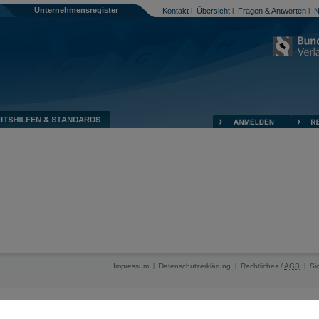
Unternehmensregister
Kontakt
Übersicht
Fragen & Antworten
N
|
|
|
Impressum
Datenschutzerklärung
Rechtliches /
AGB
Si
|
|
|