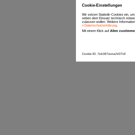
Cookie-Einstellungen
Wir setzen Statistik-Cookies ein, u
neben dem Einsatz technisch notwen
zulassen wollen. Weitere Informatione
Datenschutzerklärung
.
Mit einem Klick auf
Allen zustimm
Cookie-ID:
7eb387acea2437c6