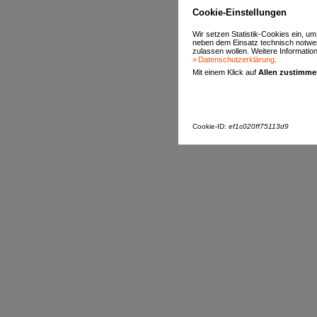
Cookie-Einstellungen
Wir setzen Statistik-Cookies ein, u
neben dem Einsatz technisch notwen
zulassen wollen. Weitere Informatione
Datenschutzerklärung
.
Mit einem Klick auf
Allen zustimm
Cookie-ID:
ef1c020ff75113d9