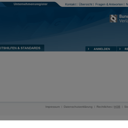
Unternehmensregister
Kontakt
Übersicht
Fragen & Antworten
N
|
|
|
Impressum
Datenschutzerklärung
Rechtliches /
AGB
Si
|
|
|