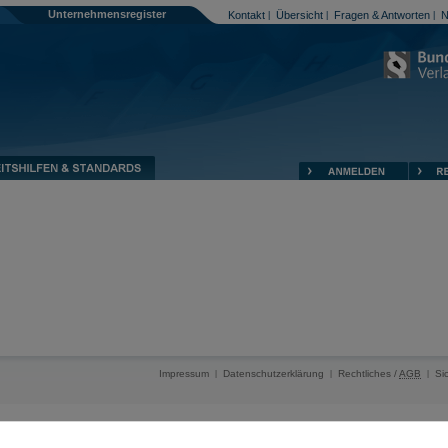
Unternehmensregister
Kontakt
Übersicht
Fragen & Antworten
N
|
|
|
Impressum
Datenschutzerklärung
Rechtliches /
AGB
Si
|
|
|