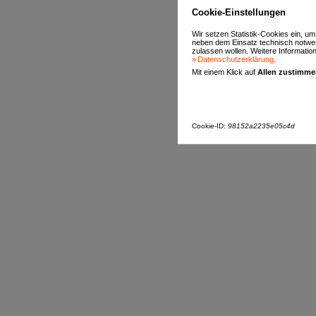
Cookie-Einstellungen
Wir setzen Statistik-Cookies ein, u
neben dem Einsatz technisch notwen
zulassen wollen. Weitere Informatione
Datenschutzerklärung
.
Mit einem Klick auf
Allen zustimm
Cookie-ID:
98152a2235e05c4d