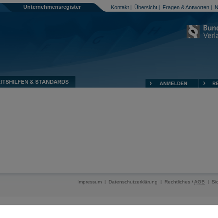
Unternehmensregister
Kontakt
Übersicht
Fragen & Antworten
N
|
|
|
Impressum
Datenschutzerklärung
Rechtliches /
AGB
Si
|
|
|