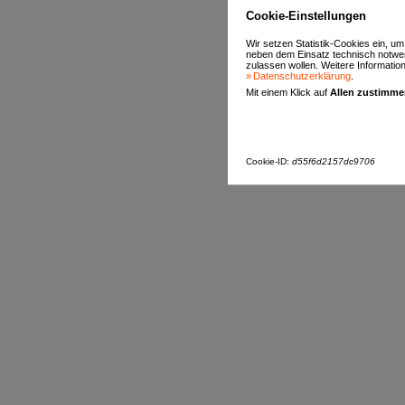
Cookie-Einstellungen
Wir setzen Statistik-Cookies ein, u
neben dem Einsatz technisch notwen
zulassen wollen. Weitere Informatione
Datenschutzerklärung
.
Mit einem Klick auf
Allen zustimm
Cookie-ID:
d55f6d2157dc9706