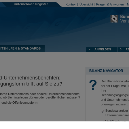
Unternehmensregister
Kontakt
Übersicht
Fragen & Antworten
N
|
|
|
BILANZ-NAVIGATOR
d Unternehmensberichten:
Der Bilanz-Navigator
ngsform trifft auf Sie zu?
bei der Frage, wie 
Ihre
ss Ihres Unternehmens oder andere Unternehmensberichte,
Rechnungslegungsu
d ob Sie hinterlegen dürfen oder veröffentlichen müssen?
und Unternehmensb
s und die Offenlegungsform.
offenlegen müssen.
Bundesanzeiger
Unternehmensre
Veröffentlichen o
UG) ändert sich das Offenlegungsmedium von
sbeginn.