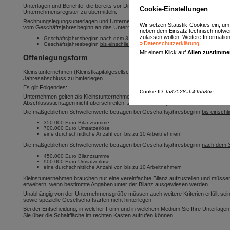
Unterlagen und Berichte, die bereits vor DiRUG im Unternehmensregister zur Speic
Cookie-Einstellungen
Unternehmensregister zu übermitteln.
Rechnungslegungsunterlagen und Unternehmensberichte, die vor DiRUG im Bundes
Wir setzen Statistik-Cookies ein, u
vom Geschäftsjahresbeginn an das Unternehmensregister übermittelt werden:
neben dem Einsatz technisch notwen
zulassen wollen. Weitere Informatione
Geschäftsjahresbeginn
nach dem 31.12.2021
:
Unternehmensregister
Datenschutzerklärung
.
Geschäftsjahresbeginn
bis einschließlich 31.12.2021
:
Bundesanzeiger
Mit einem Klick auf
Allen zustimm
Offenlegungsform
Kleinstunternehmen (Kleinstkapitalgesellschaften seit 2012, Kleinstgenossenschafte
Jahresabschluss zu hinterlegen.
Es gilt Folgendes:
Cookie-ID:
f587528a649bb86e
Unternehmen gelten als Kleinstunternehmen, wenn sie 2 der 3 maßgeblichen Schwe
Abschlussstichtagen nicht überschreiten. Zum Geschäftsjahr 2023 wurden diese S
Die maßgeblichen Schwellenwerte betragen bei Geschäftsjahresbeginn
bis einschl
350.000 Euro Bilanzsumme
700.000 Euro Umsatzerlöse
eine durchschnittliche Anzahl von bis zu 10 Arbeitnehmern
Die maßgeblichen Schwellenwerte betragen bei Geschäftsjahresbeginn
nach dem 
450.000 Euro Bilanzsumme
900.000 Euro Umsatzerlöse
eine durchschnittliche Anzahl von bis zu 10 Arbeitnehmern
Kleinstunternehmen brauchen nur eine vereinfachte Bilanz aufzustellen und müsse
erweitern, wenn bestimmte Angaben unter der Bilanz ausgewiesen werden.
Unabhängig von der Unternehmensgröße müssen auch weitere Kriterien erfüllt sein.
sowie spezielle Gesellschaftsarten nicht hinterlegen.
Bei der Entscheidung, in welcher Form und in welchem Medium Sie Ihre Unterlagen o
Sie über die Schaltfläche im rechten Kasten aufrufen können.