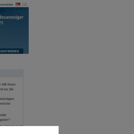
ewsletter
 hilft Ihnen
und wo Sie
nterlagen
erichte
 oder
gister?
der hinterlegen?