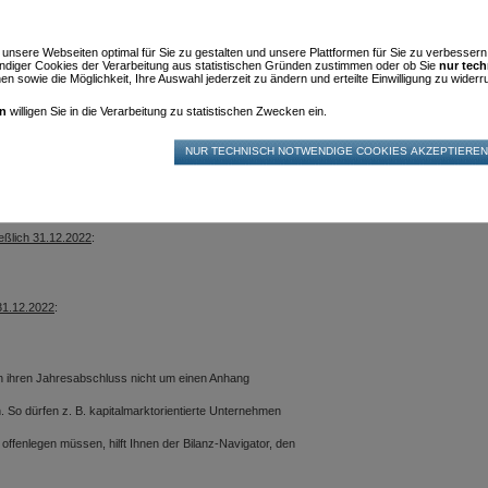
herung zu hinterlegen waren, sind weiterhin an das
BILANZ-NAVIGATOR STA
anzeiger einzureichen waren, müssen jetzt abhängig
m unsere Webseiten optimal für Sie zu gestalten und unsere Plattformen für Sie zu verbesser
diger Cookies der Verarbeitung aus statistischen Gründen zustimmen oder ob Sie
nur tec
n sowie die Möglichkeit, Ihre Auswahl jederzeit zu ändern und erteilte Einwilligung zu widerru
en
willigen Sie in die Verarbeitung zu statistischen Zwecken ein.
n seit 2016) haben die Möglichkeit, ihren
llenwerte an 2 aufeinander folgenden
chwellenwerte erhöht.
ießlich 31.12.2022
:
31.12.2022
:
n ihren Jahresabschluss nicht um einen Anhang
 So dürfen z. B. kapitalmarktorientierte Unternehmen
ffenlegen müssen, hilft Ihnen der Bilanz-Navigator, den