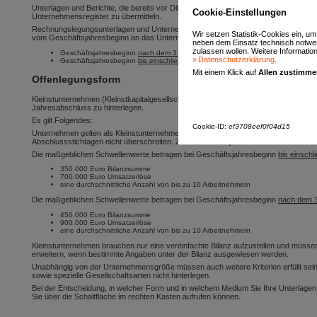
Unterlagen und Berichte, die bereits vor DiRUG im Unternehmensregister zur Speic
Cookie-Einstellungen
Unternehmensregister zu übermitteln.
Rechnungslegungsunterlagen und Unternehmensberichte, die vor DiRUG im Bundes
Wir setzen Statistik-Cookies ein, u
vom Geschäftsjahresbeginn an das Unternehmensregister übermittelt werden:
neben dem Einsatz technisch notwen
zulassen wollen. Weitere Informatione
Geschäftsjahresbeginn
nach dem 31.12.2021
:
Unternehmensregister
Datenschutzerklärung
.
Geschäftsjahresbeginn
bis einschließlich 31.12.2021
:
Bundesanzeiger
Mit einem Klick auf
Allen zustimm
Offenlegungsform
Kleinstunternehmen (Kleinstkapitalgesellschaften seit 2012, Kleinstgenossenschafte
Jahresabschluss zu hinterlegen.
Es gilt Folgendes:
Cookie-ID:
ef3708eef0f04d15
Unternehmen gelten als Kleinstunternehmen, wenn sie 2 der 3 maßgeblichen Schwe
Abschlussstichtagen nicht überschreiten. Zum Geschäftsjahr 2023 wurden diese S
Die maßgeblichen Schwellenwerte betragen bei Geschäftsjahresbeginn
bis einschl
350.000 Euro Bilanzsumme
700.000 Euro Umsatzerlöse
eine durchschnittliche Anzahl von bis zu 10 Arbeitnehmern
Die maßgeblichen Schwellenwerte betragen bei Geschäftsjahresbeginn
nach dem 
450.000 Euro Bilanzsumme
900.000 Euro Umsatzerlöse
eine durchschnittliche Anzahl von bis zu 10 Arbeitnehmern
Kleinstunternehmen brauchen nur eine vereinfachte Bilanz aufzustellen und müsse
erweitern, wenn bestimmte Angaben unter der Bilanz ausgewiesen werden.
Unabhängig von der Unternehmensgröße müssen auch weitere Kriterien erfüllt sein.
sowie spezielle Gesellschaftsarten nicht hinterlegen.
Bei der Entscheidung, in welcher Form und in welchem Medium Sie Ihre Unterlagen o
Sie über die Schaltfläche im rechten Kasten aufrufen können.