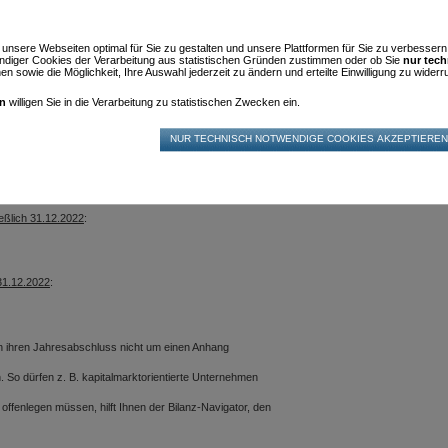
herung zu hinterlegen waren, sind weiterhin an das
BILANZ-NAVIGATOR STA
anzeiger einzureichen waren, müssen jetzt abhängig
m unsere Webseiten optimal für Sie zu gestalten und unsere Plattformen für Sie zu verbesser
diger Cookies der Verarbeitung aus statistischen Gründen zustimmen oder ob Sie
nur tec
n sowie die Möglichkeit, Ihre Auswahl jederzeit zu ändern und erteilte Einwilligung zu widerru
en
willigen Sie in die Verarbeitung zu statistischen Zwecken ein.
n seit 2016) haben die Möglichkeit, ihren
llenwerte an 2 aufeinander folgenden
chwellenwerte erhöht.
ießlich 31.12.2022
:
31.12.2022
:
n ihren Jahresabschluss nicht um einen Anhang
 So dürfen z. B. kapitalmarktorientierte Unternehmen
ffenlegen müssen, hilft Ihnen der Bilanz-Navigator, den