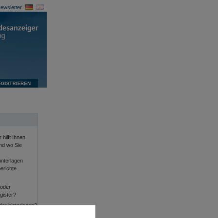
ewsletter
 hilft Ihnen
und wo Sie
nterlagen
erichte
 oder
gister?
der hinterlegen?