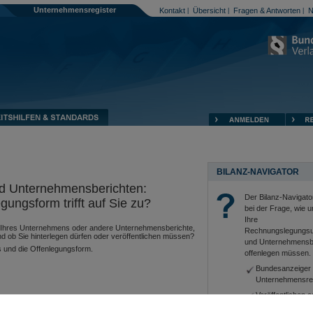
Unternehmensregister
Kontakt
Übersicht
Fragen & Antworten
N
|
|
|
BILANZ-NAVIGATOR
d Unternehmensberichten:
Der Bilanz-Navigator
ngsform trifft auf Sie zu?
bei der Frage, wie 
Ihre
ss Ihres Unternehmens oder andere Unternehmensberichte,
Rechnungslegungsu
d ob Sie hinterlegen dürfen oder veröffentlichen müssen?
und Unternehmensb
s und die Offenlegungsform.
offenlegen müssen.
Bundesanzeiger
Unternehmensre
Veröffentlichen o
UG) ändert sich das Offenlegungsmedium von
sbeginn.