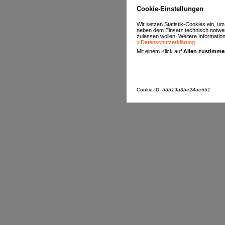
Cookie-Einstellungen
Wir setzen Statistik-Cookies ein, u
neben dem Einsatz technisch notwen
zulassen wollen. Weitere Informatione
Datenschutzerklärung
.
Mit einem Klick auf
Allen zustimm
Cookie-ID:
55519a3be24ae661