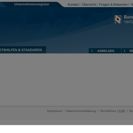
Unternehmensregister
Kontakt
Übersicht
Fragen & Antworten
N
|
|
|
Impressum
Datenschutzerklärung
Rechtliches /
AGB
Si
|
|
|