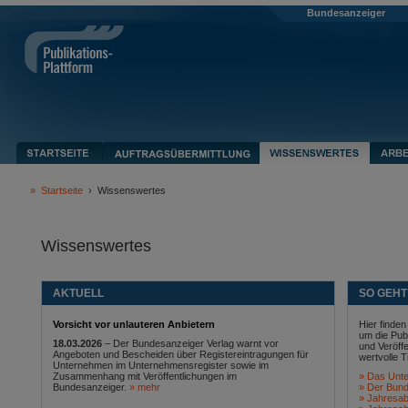
Bundesanzeiger
»
Startseite
›
Wissenswertes
Wissenswertes
AKTUELL
SO GEHT
Vorsicht vor unlauteren Anbietern
Hier finde
um die Pub
18.03.2026
– Der Bundesanzeiger Verlag warnt vor
und Veröff
Angeboten und Bescheiden über Registereintragungen für
wertvolle T
Unternehmen im Unternehmensregister sowie im
Zusammenhang mit Veröffentlichungen im
Das Unte
Bundesanzeiger.
mehr
Der Bund
Jahresab