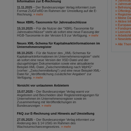
Jahresab
Information zur E-Rechnung
Jahresab
11.11.2025
– Der Bundesanzeiger Verlag informiert zum
Befreiung
Format ZUGFeRD im Rahmen der Umstellung auf die E-
Offenleg
Rechnung.
mehr
Registrier
Meine Da
Aktive In
Neue XBRL-Taxonomie für Jahresabschlüsse
Europawe
15.10.2025
– Für die Nutzer der "XBRL-Taxonomie für
Fondspre
Jahresabschlüsse" steht ab sofort eine neue Fassung der
Leerverk
HGB-Taxonomie in der Version 6.9 zur Verfügung.
mehr
Arbeitsh
Newslett
Neues XML-Schema für Kapitalmarktinformationen im
Alle The
Unternehmensregister
08.10.2025
– Für die Nutzer des „XML-Schemas für
Kapitalmarktinformationen im Unternehmensregister“ steht
ab sofort eine neue Version der XSD-Datei und der
dazugehörigen Dokumentation sowie eine aktualisierte
Beispiel-XML-Datei „Zwischenmitteilung nach WpHG“
(vorher: „Zwischenmitteilung“) und eine neue Beispiel-XML-
Datei für „Veröffentlichung zusätzlicher Angaben“ zur
Verfügung.
mehr
Vorsicht vor unlauteren Anbietern
15.07.2025
– Der Bundesanzeiger Verlag warnt vor
Angeboten und Bescheiden über Registereintragungen für
Unternehmen im Unternehmensregister sowie im
Zusammenhang mit Veröffentlichungen im
Bundesanzeiger.
mehr
FAQ zur E-Rechnung und Hinweis auf Umstellung
27.05.2025
– Der Bundesanzeiger Verlag informiert zur
Änderung des § 14 UStG im Rahmen des
Wachstumschancengesetzes.
mehr