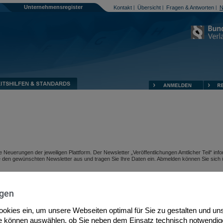
Unternehmensregister
Kontakt
Übersicht
Fragen & Antworten
N
|
|
|
Neuerungen der jeweiligen Plattform. Der Newsletter „Veröffentlichungen Amtlicher Teil“ info
e den gewünschten Newsletter aus und tragen Sie Ihre Daten ein. Abmelden können Sie sich 
ngen
Cookies ein, um unsere Webseiten optimal für Sie zu gestalten und uns
ie können auswählen, ob Sie neben dem Einsatz technisch notwendig