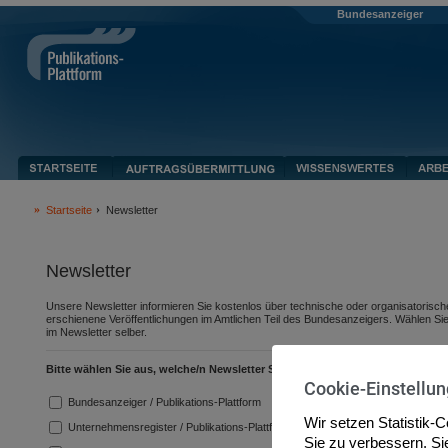
Bundesanzeiger
Startseite
Newsletter
Newsletter
Unsere Newsletter informieren Sie kostenlos über technische oder organisatorische 
erschienene Veröffentlichungen im Amtlichen Teil des Bundesanzeigers. Wählen Si
im Newsletter selber.
Bitte wählen Sie aus, welche/n Newsletter Sie erhalten möchten:
Cookie-Einstellu
Bundesanzeiger / Publikations-Plattform
Wir setzen Statistik-
Unternehmensregister / Publikations-Plattform
Sie zu verbessern. S