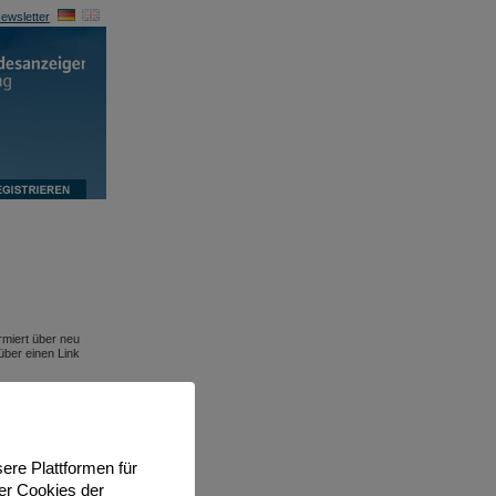
ewsletter
rmiert über neu
über einen Link
ere Plattformen für
er Cookies der