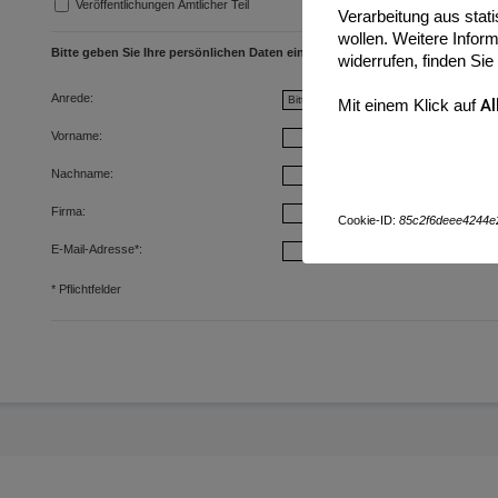
Veröffentlichungen Amtlicher Teil
Verarbeitung aus sta
wollen. Weitere Inform
Bitte geben Sie Ihre persönlichen Daten ein:
widerrufen, finden Sie
Anrede:
Mit einem Klick auf
Al
Vorname:
Nachname:
Firma:
Cookie-ID:
85c2f6deee4244e
E-Mail-Adresse
*
:
*
Pflichtfelder