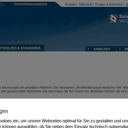
Unternehmensregister
Kontakt
Übersicht
Fragen & Antworten
N
|
|
|
Neuerungen der jeweiligen Plattform. Der Newsletter „Veröffentlichungen Amtlicher Teil“ info
e den gewünschten Newsletter aus und tragen Sie Ihre Daten ein. Abmelden können Sie sich 
ngen
Cookies ein, um unsere Webseiten optimal für Sie zu gestalten und uns
ie können auswählen, ob Sie neben dem Einsatz technisch notwendig