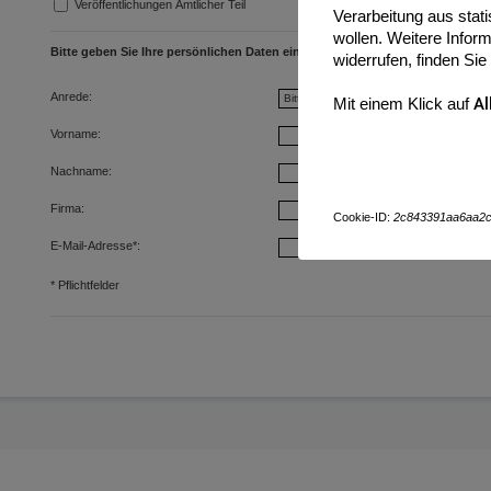
Veröffentlichungen Amtlicher Teil
Verarbeitung aus sta
wollen. Weitere Inform
Bitte geben Sie Ihre persönlichen Daten ein:
widerrufen, finden Sie
Anrede:
Mit einem Klick auf
Al
Vorname:
Nachname:
Firma:
Cookie-ID:
2c843391aa6aa2
E-Mail-Adresse
*
:
*
Pflichtfelder