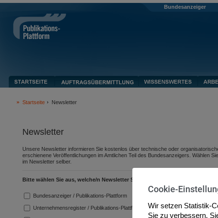
Bundesanzeiger
Startseite
Newsletter
Newsletter
Unsere Newsletter informieren Sie kostenlos über technische oder organisatorische 
erschienene Veröffentlichungen im Amtlichen Teil des Bundesanzeigers. Wählen Si
im Newsletter selber.
Bitte wählen Sie aus, welche/n Newsletter Sie erhalten möchten:
Cookie-Einstellu
Bundesanzeiger / Publikations-Plattform
Wir setzen Statistik-
Unternehmensregister / Publikations-Plattform
Sie zu verbessern. S