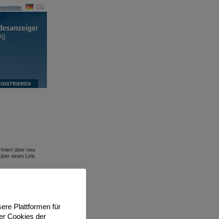
ewsletter
rmiert über neu
über einen Link
ere Plattformen für
er Cookies der