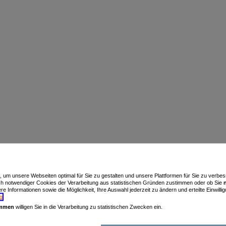
n, um unsere Webseiten optimal für Sie zu gestalten und unsere Plattformen für Sie zu verb
ch notwendiger Cookies der Verarbeitung aus statistischen Gründen zustimmen oder ob Sie
e Informationen sowie die Möglichkeit, Ihre Auswahl jederzeit zu ändern und erteilte Einwillig
g
.
immen
willigen Sie in die Verarbeitung zu statistischen Zwecken ein.