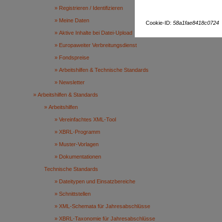
Registrieren / Identifizieren
Meine Daten
Cookie-ID:
58a1fae8418c0724
Aktive Inhalte bei Datei-Upload
Europaweiter Verbreitungsdienst
Fondspreise
Arbeitshilfen & Technische Standards
Newsletter
Arbeitshilfen & Standards
Arbeitshilfen
Vereinfachtes XML-Tool
XBRL-Programm
Muster-Vorlagen
Dokumentationen
Technische Standards
Dateitypen und Einsatzbereiche
Schnittstellen
XML-Schemata für Jahresabschlüsse
XBRL-Taxonomie für Jahresabschlüsse