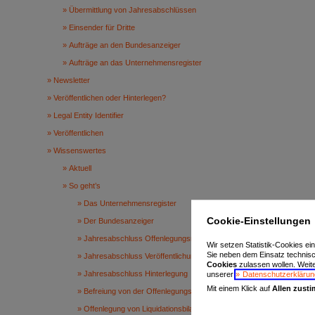
Übermittlung von Jahresabschlüssen
Einsender für Dritte
Aufträge an den Bundesanzeiger
Aufträge an das Unternehmensregister
Newsletter
Veröffentlichen oder Hinterlegen?
Legal Entity Identifier
Veröffentlichen
Wissenswertes
Aktuell
So geht’s
Das Unternehmensregister
Cookie-Einstellungen
Der Bundesanzeiger
Jahresabschluss Offenlegungsregeln
Wir setzen Statistik-Cookies ei
Sie neben dem Einsatz technis
Jahresabschluss Veröffentlichung
Cookies
zulassen wollen. Weiter
Jahresabschluss Hinterlegung
unserer
Datenschutzerklärun
Mit einem Klick auf
Allen zust
Befreiung von der Offenlegungspflicht
Offenlegung von Liquidationsbilanzen