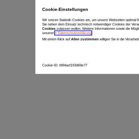
Cookie-Einstellungen
Wir setzen Statistik-Cookies ein, um unsere Webseiten optimal f
Sie neben dem Einsatz technisch notwendiger Cookies der Vera
Cookies
zulassen wollen. Weitere Informationen sowie die Möglich
unserer
Datenschutzerklärung
.
Mit einem Klick auf
Allen zustimmen
willigen Sie in die Verarbe
Cookie-ID:
fd94aef193d69e77