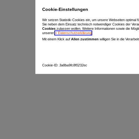
Cookie-Einstellungen
Wir setzen Statistik-Cookies ein, um unsere Webseiten optimal f
Sie neben dem Einsatz technisch notwendiger Cookies der Vera
Cookies
zulassen wollen. Weitere Informationen sowie die Möglich
unserer
Datenschutzerklärung
.
Mit einem Klick auf
Allen zustimmen
willigen Sie in die Verarbe
Cookie-ID:
3a8ba9fc8f0232ec