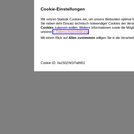
Cookie-Einstellungen
Wir setzen Statistik-Cookies ein, um unsere Webseiten optimal f
Sie neben dem Einsatz technisch notwendiger Cookies der Vera
Cookies
zulassen wollen. Weitere Informationen sowie die Möglich
unserer
Datenschutzerklärung
.
Mit einem Klick auf
Allen zustimmen
willigen Sie in die Verarbe
Cookie-ID:
0a1502341f7a8951