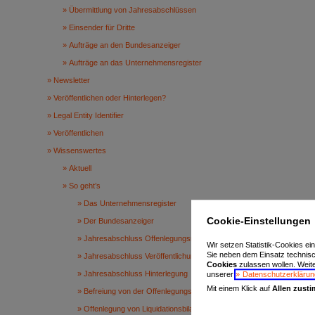
Übermittlung von Jahresabschlüssen
Einsender für Dritte
Aufträge an den Bundesanzeiger
Aufträge an das Unternehmensregister
Newsletter
Veröffentlichen oder Hinterlegen?
Legal Entity Identifier
Veröffentlichen
Wissenswertes
Aktuell
So geht’s
Das Unternehmensregister
Cookie-Einstellungen
Der Bundesanzeiger
Jahresabschluss Offenlegungsregeln
Wir setzen Statistik-Cookies ei
Sie neben dem Einsatz technis
Jahresabschluss Veröffentlichung
Cookies
zulassen wollen. Weiter
Jahresabschluss Hinterlegung
unserer
Datenschutzerklärun
Mit einem Klick auf
Allen zust
Befreiung von der Offenlegungspflicht
Offenlegung von Liquidationsbilanzen