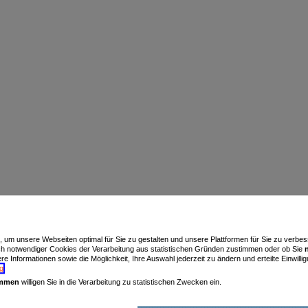
n, um unsere Webseiten optimal für Sie zu gestalten und unsere Plattformen für Sie zu verb
ch notwendiger Cookies der Verarbeitung aus statistischen Gründen zustimmen oder ob Sie
e Informationen sowie die Möglichkeit, Ihre Auswahl jederzeit zu ändern und erteilte Einwillig
g
.
immen
willigen Sie in die Verarbeitung zu statistischen Zwecken ein.