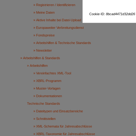
Registrieren / Identifizieren
Meine Daten
Cookie-ID:
8bcad4471d32dd26
Aktive Inhalte bei Datei-Upload
Europaweiter Verbreitungsdienst
Fondspreise
Arbeitshilfen & Technische Standards
Newsletter
Arbeitshilfen & Standards
Arbeitshilfen
Vereinfachtes XML-Tool
XBRL-Programm
Muster-Vorlagen
Dokumentationen
Technische Standards
Dateitypen und Einsatzbereiche
Schnittstellen
XML-Schemata für Jahresabschlüsse
XBRL-Taxonomie für Jahresabschlüsse