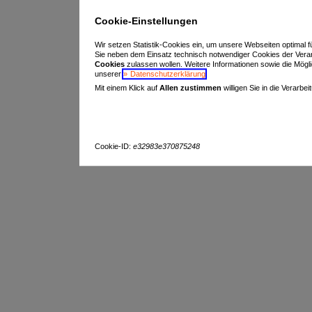
Cookie-Einstellungen
Wir setzen Statistik-Cookies ein, um unsere Webseiten optimal f
Sie neben dem Einsatz technisch notwendiger Cookies der Vera
Cookies
zulassen wollen. Weitere Informationen sowie die Möglich
unserer
Datenschutzerklärung
.
Mit einem Klick auf
Allen zustimmen
willigen Sie in die Verarbe
Cookie-ID:
e32983e370875248