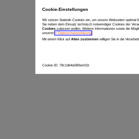
Cookie-Einstellungen
Wir setzen Statistik-Cookies ein, um unsere Webseiten optimal f
Sie neben dem Einsatz technisch notwendiger Cookies der Vera
Cookies
zulassen wollen. Weitere Informationen sowie die Möglich
unserer
Datenschutzerklärung
.
Mit einem Klick auf
Allen zustimmen
willigen Sie in die Verarbe
Cookie-ID:
79c1db4a580ee01b