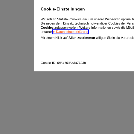
Cookie-Einstellungen
Wir setzen Statistik-Cookies ein, um unsere Webseiten optimal f
Sie neben dem Einsatz technisch notwendiger Cookies der Vera
Cookies
zulassen wollen. Weitere Informationen sowie die Möglich
unserer
Datenschutzerklärung
.
Mit einem Klick auf
Allen zustimmen
willigen Sie in die Verarbe
Cookie-ID:
68641636c8a7193b