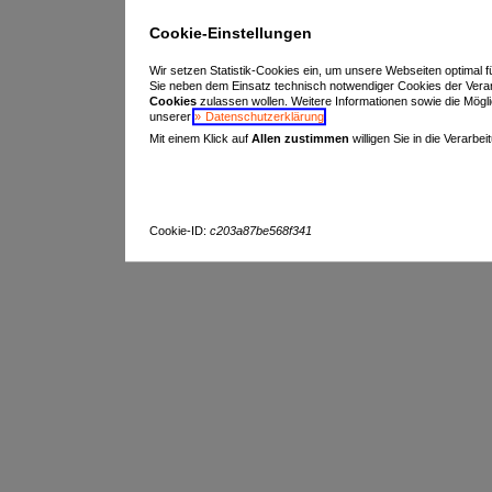
Cookie-Einstellungen
Wir setzen Statistik-Cookies ein, um unsere Webseiten optimal f
Sie neben dem Einsatz technisch notwendiger Cookies der Vera
Cookies
zulassen wollen. Weitere Informationen sowie die Möglich
unserer
Datenschutzerklärung
.
Mit einem Klick auf
Allen zustimmen
willigen Sie in die Verarbe
Cookie-ID:
c203a87be568f341