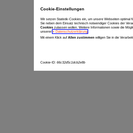
Cookie-Einstellungen
Wir setzen Statistik-Cookies ein, um unsere Webseiten optimal f
Sie neben dem Einsatz technisch notwendiger Cookies der Vera
Cookies
zulassen wollen. Weitere Informationen sowie die Möglich
unserer
Datenschutzerklärung
.
Mit einem Klick auf
Allen zustimmen
willigen Sie in die Verarbe
Cookie-ID:
66c32d5c1dcb2e8b