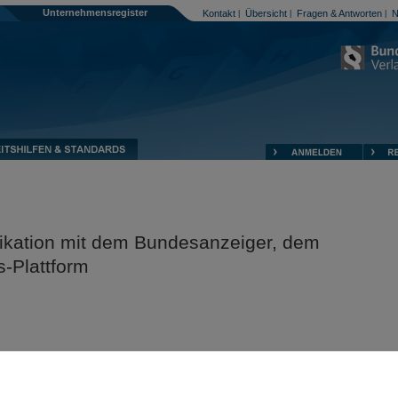
Unternehmensregister
Kontakt
Übersicht
Fragen & Antworten
N
|
|
|
ikation mit dem Bundesanzeiger, dem
s-Plattform
mensregisters und der Publikations-Plattform vor potenziellen Sicherheitsr
 Verschlüsselungstechnologien ein, damit vertrauliche Daten bei der Übertra
htigt eingesehen werden können.