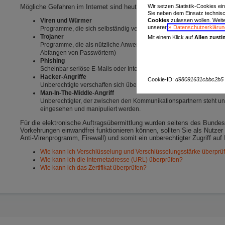
Mögliche Gefahren im Internet sind heute:
Wir setzen Statistik-Cookies ei
Sie neben dem Einsatz technis
Viren und Würmer
Cookies
zulassen wollen. Weiter
unserer
Datenschutzerklärun
Programme, die sich selbständig verbreiten bzw. via E-Mail versa
Trojaner
Mit einem Klick auf
Allen zust
Programme, die als nützliche Anwendung getarnt sind, aber unbemerk
Abfangen von Passwörtern)
Phishing
Scheinbar seriöse E-Mails oder Internetadressen, die den Nutzer
Hacker-Angriffe
Cookie-ID:
d98091631cbbc2b5
Unberechtigte verschaffen sich über das Internet Zugriff auf Ihr Re
Man-In-The-Middle-Angriff
Unberechtigter, der zwischen den Kommunikationspartnern steht un
eingesehen und manipuliert werden.
Für die elektronische Auftragsübermittlung wurden seitens des Bundes
Vorkehrungen einwandfrei funktionieren können, sollten Sie als Nutzer
Anti-Virenprogramm, Firewall) und somit ein unberechtigter Zugriff auf 
Wie kann ich Verschlüsselung und Verschlüsselungsstärke überprü
Wie kann ich die Internetadresse (URL) überprüfen?
Wie kann ich das Zertifikat überprüfen?