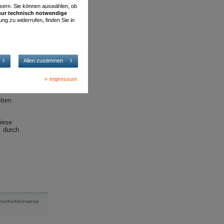
essern. Sie können auswählen, ob
nur technisch notwendige
ung zu widerrufen, finden Sie in
 (z. B.
Allen zustimmen
Impressum
ieben
diese
. durch
cherheitshinweise