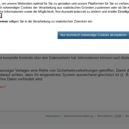
n, um unsere Webseiten optimal für Sie zu gestalten und unsere Plattformen für Sie zu verb
ch notwendiger Cookies der Verarbeitung aus statistischen Gründen zustimmen oder ob Sie
e Informationen sowie die Möglichkeit, Ihre Auswahl jederzeit zu ändern und erteilte Einwillig
g
.
ndt werden und Schäden auf Ihrem System anrichten können
immen
willigen Sie in die Verarbeitung zu statistischen Zwecken ein.
t vom Nutzer im Hintergrund zum Teil sicherheitskritische Funktionen durchführen
Nur technisch notwendige Cookies akzeptieren
 zur Herausgabe von Zugangsdaten und Passwörtern bewegen sollen
chnersystem
d komplette Kontrolle über den Datenverkehr hat. Informationen können nach Bel
anzeiger Verlages eine Reihe von Sicherheitsvorkehrungen getroffen. Damit 
 darauf achten, dass Ihr eingesetztes System ausreichend geschützt ist (z. B
Ihre Daten verhindert wird.
fen?
Impressum
Datenschutzerklärung
Rechtliches /
AGB
Si
|
|
|