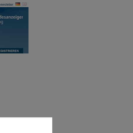
ewsletter
isiken zu
gung im