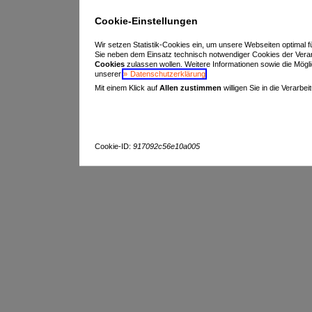
Cookie-Einstellungen
Wir setzen Statistik-Cookies ein, um unsere Webseiten optimal f
Sie neben dem Einsatz technisch notwendiger Cookies der Vera
Cookies
zulassen wollen. Weitere Informationen sowie die Möglich
unserer
Datenschutzerklärung
.
Mit einem Klick auf
Allen zustimmen
willigen Sie in die Verarbe
Cookie-ID:
917092c56e10a005