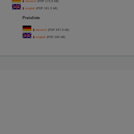
deutsch
(PDF 173,5 kB)
english
(PDF 191.5 kB)
Preisliste
deutsch
(PDF 357,9 kB)
english
(PDF 290 kB)