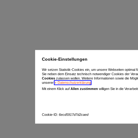
Cookie-Einstellungen
Wir setzen Statistik-Cookies ein, um unsere Webseiten optimal f
Sie neben dem Einsatz technisch notwendiger Cookies der Vera
Cookies
zulassen wollen. Weitere Informationen sowie die Möglich
unserer
Datenschutzerklärung
.
Mit einem Klick auf
Allen zustimmen
willigen Sie in die Verarbe
Cookie-ID:
6ecd5917d7d2caed