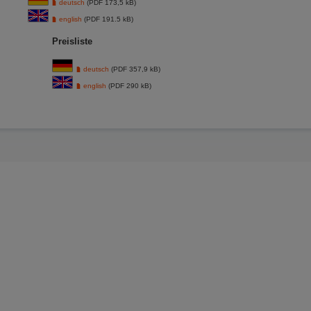
deutsch
(PDF 173,5 kB)
english
(PDF 191.5 kB)
Preisliste
deutsch
(PDF 357,9 kB)
english
(PDF 290 kB)