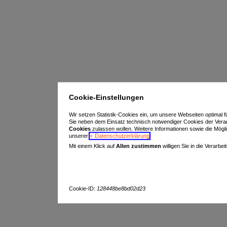
Cookie-Einstellungen
Wir setzen Statistik-Cookies ein, um unsere Webseiten optimal f
Sie neben dem Einsatz technisch notwendiger Cookies der Vera
Cookies
zulassen wollen. Weitere Informationen sowie die Möglich
unserer
Datenschutzerklärung
.
Mit einem Klick auf
Allen zustimmen
willigen Sie in die Verarbe
Cookie-ID:
128448be8bd02d23