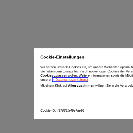
Cookie-Einstellungen
Wir setzen Statistik-Cookies ein, um unsere Webseiten optimal f
Sie neben dem Einsatz technisch notwendiger Cookies der Vera
Cookies
zulassen wollen. Weitere Informationen sowie die Möglich
unserer
Datenschutzerklärung
.
Mit einem Klick auf
Allen zustimmen
willigen Sie in die Verarbe
Cookie-ID:
497088fa49e7ae98