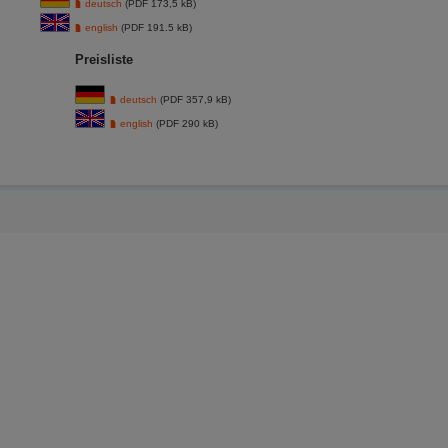
deutsch
(PDF 173,5 kB)
english
(PDF 191.5 kB)
Preisliste
deutsch
(PDF 357,9 kB)
english
(PDF 290 kB)