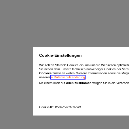
Cookie-Einstellungen
Wir setzen Statistik-Cookies ein, um unsere Webseiten optimal f
Sie neben dem Einsatz technisch notwendiger Cookies der Vera
Cookies
zulassen wollen. Weitere Informationen sowie die Möglich
unserer
Datenschutzerklärung
.
Mit einem Klick auf
Allen zustimmen
willigen Sie in die Verarbe
Cookie-ID:
ffbe07cdc0711cd9