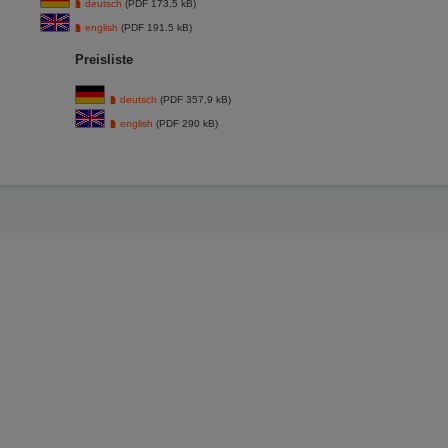
deutsch
(PDF 173,5 kB)
english
(PDF 191.5 kB)
Preisliste
deutsch
(PDF 357,9 kB)
english
(PDF 290 kB)