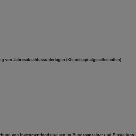
ng von Jahresabschlussunterlagen (Kleinstkapitalgesellschaften)
lichung von Investmentfondspreisen im Bundesanzeiger und Einstellung 