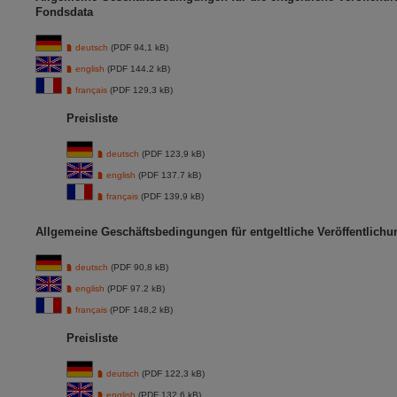
Fondsdata
deutsch
(PDF 94,1 kB)
english
(PDF 144.2 kB)
français
(PDF 129,3 kB)
Preisliste
deutsch
(PDF 123,9 kB)
english
(PDF 137.7 kB)
français
(PDF 139,9 kB)
Allgemeine Geschäftsbedingungen für entgeltliche Veröffentlich
deutsch
(PDF 90,8 kB)
english
(PDF 97.2 kB)
français
(PDF 148,2 kB)
Preisliste
deutsch
(PDF 122,3 kB)
english
(PDF 132.6 kB)