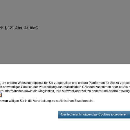
ch § 121 Abs. 4a AktG
n, um unsere Webseiten optimal für Sie zu gestalten und unsere Plattformen für Sie zu verb
ch notwendiger Cookies der Verarbeitung aus statistischen Gründen zustimmen oder ob Sie
e Informationen sowie die Möglichkeit, Ihre Auswahl jederzeit zu ändern und erteilte Einwillig
g
.
pitalanleger-Musterverfahrensgesetz“
immen
willigen Sie in die Verarbeitung zu statistischen Zwecken ein.
Nur technisch notwendige Cookies akzeptieren