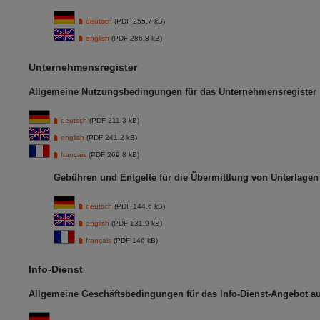
deutsch
(PDF 255,7 kB)
english
(PDF 286.8 kB)
Unternehmensregister
Allgemeine Nutzungsbedingungen für das Unternehmensregister
deutsch
(PDF 211,3 kB)
english
(PDF 241.2 kB)
français
(PDF 269,8 kB)
Gebühren und Entgelte für die Übermittlung von Unterlage
deutsch
(PDF 144,6 kB)
english
(PDF 131.9 kB)
français
(PDF 146 kB)
Info-Dienst
Allgemeine Geschäftsbedingungen für das Info-Dienst-Angebot 