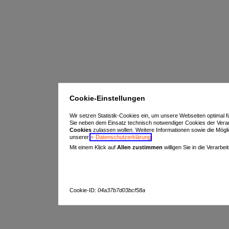
Cookie-Einstellungen
Wir setzen Statistik-Cookies ein, um unsere Webseiten optimal f
Sie neben dem Einsatz technisch notwendiger Cookies der Vera
Cookies
zulassen wollen. Weitere Informationen sowie die Möglich
unserer
Datenschutzerklärung
.
Mit einem Klick auf
Allen zustimmen
willigen Sie in die Verarbe
Cookie-ID:
04a37b7d03bcf58a