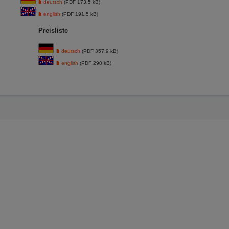
deutsch
(PDF 173,5 kB)
english
(PDF 191.5 kB)
Preisliste
deutsch
(PDF 357,9 kB)
english
(PDF 290 kB)