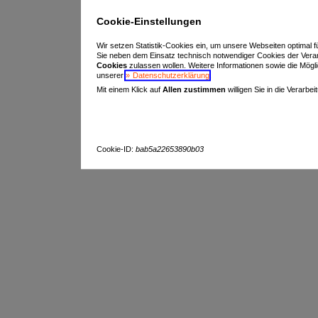
Cookie-Einstellungen
Wir setzen Statistik-Cookies ein, um unsere Webseiten optimal f
Sie neben dem Einsatz technisch notwendiger Cookies der Vera
Cookies
zulassen wollen. Weitere Informationen sowie die Möglich
unserer
Datenschutzerklärung
.
Mit einem Klick auf
Allen zustimmen
willigen Sie in die Verarbe
Cookie-ID:
bab5a22653890b03