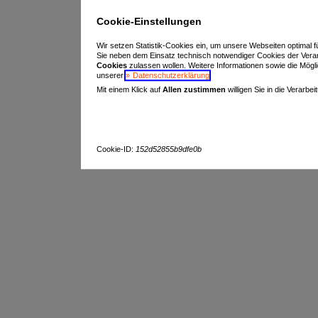
Cookie-Einstellungen
Wir setzen Statistik-Cookies ein, um unsere Webseiten optimal f
Sie neben dem Einsatz technisch notwendiger Cookies der Vera
Cookies
zulassen wollen. Weitere Informationen sowie die Möglich
unserer
Datenschutzerklärung
.
Mit einem Klick auf
Allen zustimmen
willigen Sie in die Verarbe
Cookie-ID:
152d52855b9dfe0b