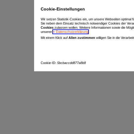
Cookie-Einstellungen
Wir setzen Statistik-Cookies ein, um unsere Webseiten optimal f
Sie neben dem Einsatz technisch notwendiger Cookies der Vera
Cookies
zulassen wollen. Weitere Informationen sowie die Möglich
unserer
Datenschutzerklärung
.
Mit einem Klick auf
Allen zustimmen
willigen Sie in die Verarbe
Cookie-ID:
5bcbaccdd877a8b8