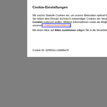
Cookie-Einstellungen
Wir setzen Statistik-Cookies ein, um unsere Webseiten optimal f
Sie neben dem Einsatz technisch notwendiger Cookies der Vera
Cookies
zulassen wollen. Weitere Informationen sowie die Möglich
unserer
Datenschutzerklärung
.
Mit einem Klick auf
Allen zustimmen
willigen Sie in die Verarbe
Cookie-ID:
029652cc16b88a79