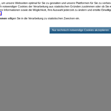
n, um unsere Webseiten optimal für Sie zu gestalten und unsere Plattformen für Sie zu verb
ch notwendiger Cookies der Verarbeitung aus statistischen Gründen zustimmen oder ob Sie
e Informationen sowie die Möglichkeit, Ihre Auswahl jederzeit zu ändern und erteilte Einwillig
g
.
immen
willigen Sie in die Verarbeitung zu statistischen Zwecken ein.
Nur technisch notwendige Cookies akzeptieren