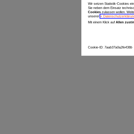
Wir setzen Statistik-Cookies ei
Sie neben dem Einsatz technis
Cookies
zulassen wollen. Weiter
unserer
Datenschutzerklärun
Mit einem Klick auf
Allen zust
Cookie-ID:
7aab37a0a2fe438b