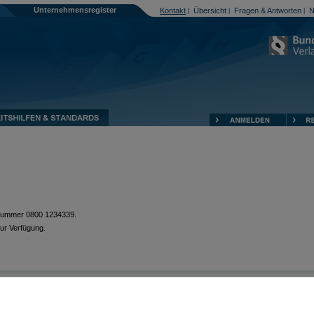
Unternehmensregister
Kontakt
Übersicht
Fragen & Antworten
N
|
|
|
enummer 0800 1234339.
ur Verfügung.
Impressum
Datenschutzerklärung
Rechtliches /
AGB
Si
|
|
|