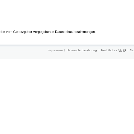
g den vom Gesetzgeber vorgegebenen Datenschutzbestimmungen.
Impressum
Datenschutzerklärung
Rechtliches /
AGB
Si
|
|
|