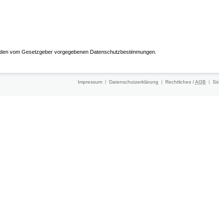
g den vom Gesetzgeber vorgegebenen Datenschutzbestimmungen.
Impressum
Datenschutzerklärung
Rechtliches /
AGB
Si
|
|
|