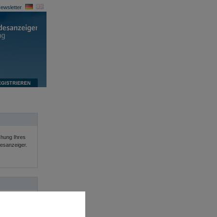
ewsletter
ichung Ihres
esanzeiger.
ationen und
 Ihnen bei
ge.