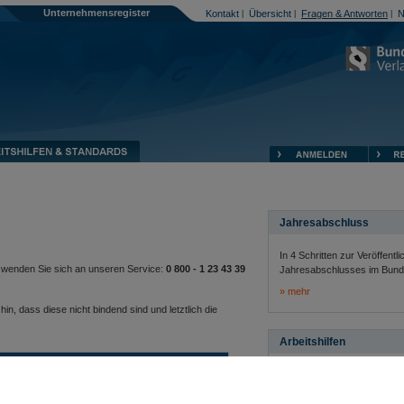
Unternehmensregister
Kontakt
Übersicht
Fragen & Antworten
N
|
|
|
Jahresabschluss
In 4 Schritten zur Veröffentl
so wenden Sie sich an unseren Service:
0 800 - 1 23 43 39
Jahresabschlusses im Bund
mehr
n, dass diese nicht bindend sind und letztlich die
Arbeitshilfen
TTLUNG VON JAHRESABSCHLÜSSEN
Muster-Vorlagen, Dokument
technische Standards helfen
icht über alle Fragen zum Thema
der Übermittlung Ihrer Aufträ