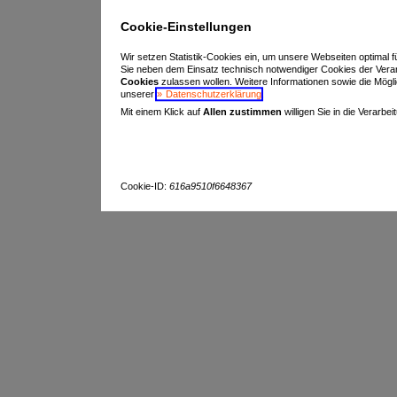
Cookie-Einstellungen
Wir setzen Statistik-Cookies ein, um unsere Webseiten optimal f
Sie neben dem Einsatz technisch notwendiger Cookies der Vera
Cookies
zulassen wollen. Weitere Informationen sowie die Möglich
unserer
Datenschutzerklärung
.
Mit einem Klick auf
Allen zustimmen
willigen Sie in die Verarbe
Cookie-ID:
616a9510f6648367