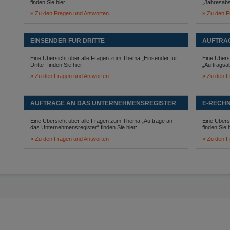
finden Sie hier:
„Jahresabsc
Zu den Fragen und Antworten
Zu den F
EINSENDER FÜR DRITTE
AUFTRÄ
Eine Übersicht über alle Fragen zum Thema „Einsender für
Eine Übers
Dritte“ finden Sie hier:
„Auftragsa
Zu den Fragen und Antworten
Zu den F
AUFTRÄGE AN DAS UNTERNEHMENSREGISTER
E-RECH
Eine Übersicht über alle Fragen zum Thema „Aufträge an
Eine Übers
das Unternehmensregister“ finden Sie hier:
finden Sie h
Zu den Fragen und Antworten
Zu den F