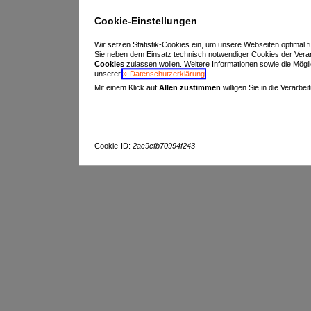
Cookie-Einstellungen
Wir setzen Statistik-Cookies ein, um unsere Webseiten optimal f
Sie neben dem Einsatz technisch notwendiger Cookies der Vera
Cookies
zulassen wollen. Weitere Informationen sowie die Möglich
unserer
Datenschutzerklärung
.
Mit einem Klick auf
Allen zustimmen
willigen Sie in die Verarbe
Cookie-ID:
2ac9cfb70994f243