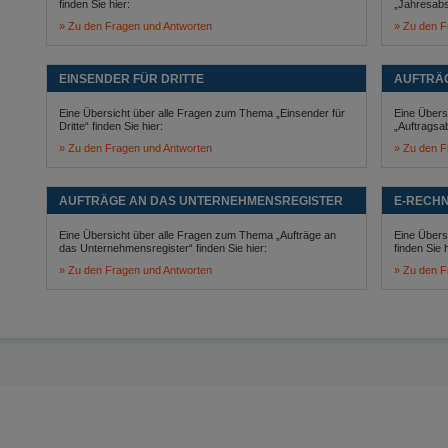
finden Sie hier:
„Jahresabsc
Zu den Fragen und Antworten
Zu den F
EINSENDER FÜR DRITTE
AUFTRÄ
Eine Übersicht über alle Fragen zum Thema „Einsender für
Eine Übers
Dritte“ finden Sie hier:
„Auftragsa
Zu den Fragen und Antworten
Zu den F
AUFTRÄGE AN DAS UNTERNEHMENSREGISTER
E-RECH
Eine Übersicht über alle Fragen zum Thema „Aufträge an
Eine Übers
das Unternehmensregister“ finden Sie hier:
finden Sie h
Zu den Fragen und Antworten
Zu den F