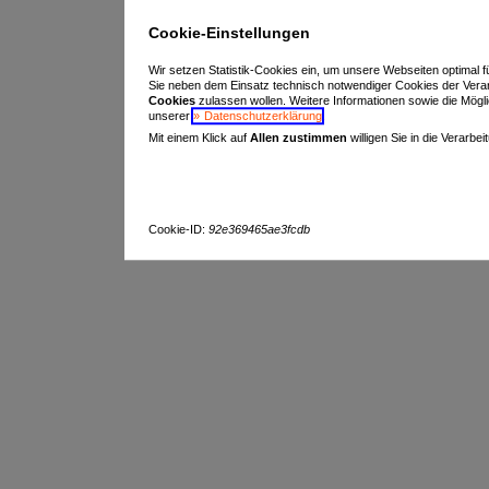
Cookie-Einstellungen
Wir setzen Statistik-Cookies ein, um unsere Webseiten optimal f
Sie neben dem Einsatz technisch notwendiger Cookies der Vera
Cookies
zulassen wollen. Weitere Informationen sowie die Möglich
unserer
Datenschutzerklärung
.
Mit einem Klick auf
Allen zustimmen
willigen Sie in die Verarbe
Cookie-ID:
92e369465ae3fcdb