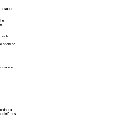
tärischen
che
her
estehen.
eschriebene
uf unserer
erordnung
schrift des