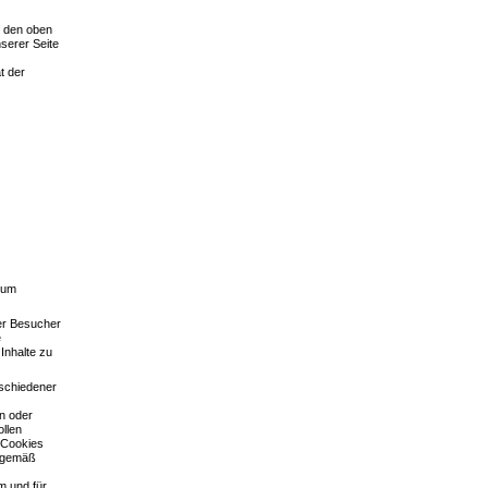
f den oben
serer Seite
t der
 um
er Besucher
e
Inhalte zu
rschiedener
en oder
ollen
n Cookies
e gemäß
m und für