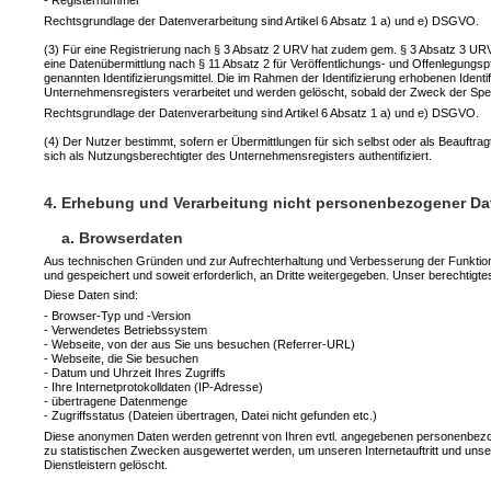
- Registernummer
Rechtsgrundlage der Datenverarbeitung sind Artikel 6 Absatz 1 a) und e) DSGVO.
(3) Für eine Registrierung nach § 3 Absatz 2 URV hat zudem gem. § 3 Absatz 3 URV ei
eine Datenübermittlung nach § 11 Absatz 2 für Veröffentlichungs- und Offenlegungspfli
genannten Identifizierungsmittel. Die im Rahmen der Identifizierung erhobenen Ide
Unternehmensregisters verarbeitet und werden gelöscht, sobald der Zweck der Spei
Rechtsgrundlage der Datenverarbeitung sind Artikel 6 Absatz 1 a) und e) DSGVO.
(4) Der Nutzer bestimmt, sofern er Übermittlungen für sich selbst oder als Beauftra
sich als Nutzungsberechtigter des Unternehmensregisters authentifiziert.
4. Erhebung und Verarbeitung nicht personenbezogener Da
a. Browserdaten
Aus technischen Gründen und zur Aufrechterhaltung und Verbesserung der Funktional
und gespeichert und soweit erforderlich, an Dritte weitergegeben. Unser berechtigte
Diese Daten sind:
- Browser-Typ und -Version
- Verwendetes Betriebssystem
- Webseite, von der aus Sie uns besuchen (Referrer-URL)
- Webseite, die Sie besuchen
- Datum und Uhrzeit Ihres Zugriffs
- Ihre Internetprotokolldaten (IP-Adresse)
- übertragene Datenmenge
- Zugriffsstatus (Dateien übertragen, Datei nicht gefunden etc.)
Diese anonymen Daten werden getrennt von Ihren evtl. angegebenen personenbezo
zu statistischen Zwecken ausgewertet werden, um unseren Internetauftritt und un
Dienstleistern gelöscht.