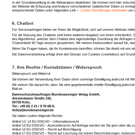
In der Grundeinstellung ist die Webanalyse deaktiviert. Sie können sich hier entsc
der Website die Erfassung und Analyse verschiedener statistischer Daten zu ermögl
entsprechende Option unter folgendem Link
Cookie-Einstellungen bearbeiten
um d
6. Chatbot
Für Serviceanfragen bieten wir Ihnen die Möglichkeit, sich auf unserer Website mitte
Für die Nutzung des Chatbots sind keine weiteren Angaben von Ihnen erforderlich
des Algorithmus, welcher dem Chatbot eine eigenständige Zuordnung der Anfragen m
Chatverläufe 90 Tage anonym gespeichert. Wir weisen insbesondere darauf hin, 
Wenn Sie Fragen haben, die Ihr Kundenkonto betreffen, können Sie direkt mit uns tel
Die Datenverarbeitung erfolgt ohne den Einsatz von Cookies (cookieless) auf Grund
7. Ihre Rechte / Kontaktdaten / Widerspruch
Widerspruch und Widerruf
Sie können der Verwendung Ihrer Daten ohne vorherige Einwilligung jederzeit mit Wi
Wir weisen Sie darauf hin, dass Sie eine gegebenenfalls erteilte Einwilligung jederz
Mail an
Datenschutzbeauftragte Bundesanzeiger Verlag GmbH,
Amsterdamer Straße 192,
50735 Köln,
Tel.: +49 (0) 2 21 / 9 76 68-0,
dsb(at)bundesanzeiger.de
Sie haben zudem folgende Rechte:
Artikel 13, 14 EU-DSGVO – Informationsrecht
Artikel 15 EU-DSGVO – Auskunftsrecht: Auf Anfrage werden wir Sie gern über die zu I
Artikel 16 EU-DSGVO – Recht auf Berichtigung
Artikel 17 EU-DSGVO – Recht auf Löschung mit seinen Einschränkungen, insbesonde