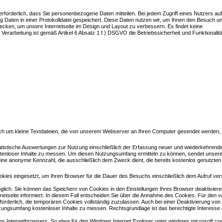
t erforderlich, dass Sie personenbezogene Daten mitteilen. Bei jedem Zugriff eines Nutzers au
 Daten in einer Protokolldatei gespeichert. Diese Daten nutzen wir, um Ihnen den Besuch un
ecken, um unsere Internetseite im Design und Layout zu verbessern. Es findet keine
erarbeitung ist gemäß Artikel 6 Absatz 1 f ) DSGVO die Betriebssicherheit und Funktionalitä
 sich um kleine Textdateien, die von unserem Webserver an Ihren Computer gesendet werden,
tistische Auswertungen zur Nutzung einschließlich der Erfassung neuer und wiederkehrend
nloser Inhalte zu messen. Um diesen Nutzungsumfang ermitteln zu können, sendet unser
eine anonyme Kennzahl, die ausschließlich dem Zweck dient, die bereits kostenlos genutzten 
okies eingesetzt, um Ihren Browser für die Dauer des Besuchs einschließlich dem Aufruf ve
öglich. Sie können das Speichern von Cookies in den Einstellungen Ihres Browser deaktivier
rnetseite informiert. In diesem Fall entscheiden Sie über die Annahme des Cookies. Für den v
forderlich, die temporären Cookies vollständig zuzulassen. Auch bei einer Deaktivierung vo
tzungsumfang kostenloser Inhalte zu messen. Rechtsgrundlage ist das berechtigte Interess
res Internetbrowsers. So etwa für den Windows Internet Explorer unter windows.microsoft.co