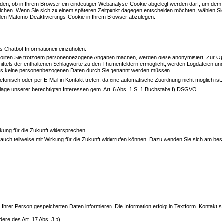
heiden, ob in Ihrem Browser ein eindeutiger Webanalyse-Cookie abgelegt werden darf, um dem
ichen. Wenn Sie sich zu einem späteren Zeitpunkt dagegen entscheiden möchten, wählen Sie 
en Matomo-Deaktivierungs-Cookie in Ihrem Browser abzulegen.
ls Chatbot Informationen einzuholen.
. Sollten Sie trotzdem personenbezogene Angaben machen, werden diese anonymisiert. Zur O
ittels der enthaltenen Schlagworte zu den Themenfeldern ermöglicht, werden Logdateien un
dass keine personenbezogenen Daten durch Sie genannt werden müssen.
efonisch oder per E-Mail in Kontakt treten, da eine automatische Zuordnung nicht möglich ist.
lage unserer berechtigten Interessen gem. Art. 6 Abs. 1 S. 1 Buchstabe f) DSGVO.
rkung für die Zukunft widersprechen.
eit auch teilweise mit Wirkung für die Zukunft widerrufen können. Dazu wenden Sie sich am bes
hrer Person gespeicherten Daten informieren. Die Information erfolgt in Textform. Kontakt s
re des Art. 17 Abs. 3 b)