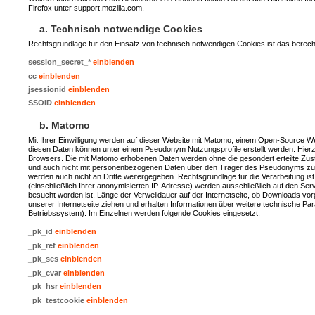
Firefox unter support.mozilla.com.
a. Technisch notwendige Cookies
Rechtsgrundlage für den Einsatz von technisch notwendigen Cookies ist das berechti
session_secret_*
einblenden
cc
einblenden
jsessionid
einblenden
SSOID
einblenden
b. Matomo
Mit Ihrer Einwilligung werden auf dieser Website mit Matomo, einem Open-Source 
diesen Daten können unter einem Pseudonym Nutzungsprofile erstellt werden. Hier
Browsers. Die mit Matomo erhobenen Daten werden ohne die gesondert erteilte Zusti
und auch nicht mit personenbezogenen Daten über den Träger des Pseudonyms zus
werden auch nicht an Dritte weitergegeben. Rechtsgrundlage für die Verarbeitung is
(einschließlich Ihrer anonymisierten IP-Adresse) werden ausschließlich auf den Se
besucht worden ist, Länge der Verweildauer auf der Internetseite, ob Downloads 
unserer Internetseite ziehen und erhalten Informationen über weitere technische P
Betriebssystem). Im Einzelnen werden folgende Cookies eingesetzt:
_pk_id
einblenden
_pk_ref
einblenden
_pk_ses
einblenden
_pk_cvar
einblenden
_pk_hsr
einblenden
_pk_testcookie
einblenden