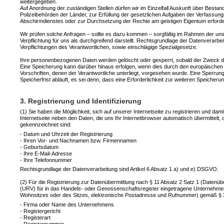
weitergegeben.
Auf Anordnung der zuständigen Stellen dürfen wir im Einzelfall Auskunft über Bestan
Polizeibehörden der Länder, zur Erfüllung der gesetzlichen Aufgaben der Verfassu
Abschirmdienstes oder zur Durchsetzung der Rechte am geistigen Eigentum erforderl
Wir prüfen solche Anfragen – sollte es dazu kommen – sorgfältig im Rahmen der uns 
Verpflichtung für uns als durchgreifend darstellt. Rechtsgrundlage der Datenverarbei
Verpflichtungen des Verantwortlichen, sowie einschlägige Spezialgesetze.
Ihre personenbezogenen Daten werden gelöscht oder gesperrt, sobald der Zweck de
Eine Speicherung kann darüber hinaus erfolgen, wenn dies durch den europäischen
Vorschriften, denen der Verantwortliche unterliegt, vorgesehen wurde. Eine Sperr
Speicherfrist abläuft, es sei denn, dass eine Erforderlichkeit zur weiteren Speiche
3. Registrierung und Identifizierung
(1) Sie haben die Möglichkeit, sich auf unserer Internetseite zu registrieren und da
Internetseite neben den Daten, die uns Ihr Internetbrowser automatisch übermittelt, 
gekennzeichnet sind:
- Datum und Uhrzeit der Registrierung
- Ihren Vor- und Nachnamen bzw. Firmennamen
- Geburtsdatum
- Ihre E-Mail-Adresse
- Ihre Telefonnummer
Rechtsgrundlage der Datenverarbeitung sind Artikel 6 Absatz 1 a) und e) DSGVO.
(2) Für die Registrierung zur Datenübermittlung nach § 11 Absatz 2 Satz 1 (Datenüb
(URV) für in das Handels- oder Genossenschaftsregister eingetragene Unternehme
Wohnsitzes oder des Sitzes, elektronische Postadresse und Rufnummer) gemäß § 3
- Firma oder Name des Unternehmens
- Registergericht
- Registerart