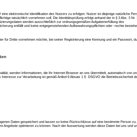
ne elektronische Identifikation des Nutzers zu erfolgen. Nutzer ist diejenige natürliche Per
chtige tatsächlich vornehmen soll. Die Identitätsprüfung erfolgt anhand der in § 3 Abs. 3 Nr.
ntifizierungsdaten werden ausschließlich zur ordnungsgemäßen Aufgabenerfüllung des
cherung entfällt und keine entgegenstehenden Aufbewahrungspflichten oder -rechte bestehe
gter für Dritte vornehmen möchte, bei seiner Registrierung eine Kennung und ein Passwort, du
ten
ität, werden Informationen, die Ihr Internet-Browser an uns übermittelt, automatisch von u
s Interesse zur Verarbeitung ist gemäß Artikel 6 Absatz 1 f) DSGVO die Betriebssicherheit d
genen Daten gespeichert und lassen so keine Rückschlüsse auf eine bestimmte Person zu.
sere Angebote optimieren zu können. Nach der Auswertung werden diese Daten bei uns und u