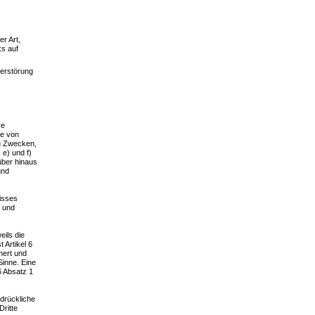
r Art,
ks auf
Zerstörung
re
fe von
zu Zwecken,
 e) und f)
über hinaus
und
isses
e und
ils die
 Artikel 6
hert und
Sinne. Eine
6 Absatz 1
drückliche
ritte