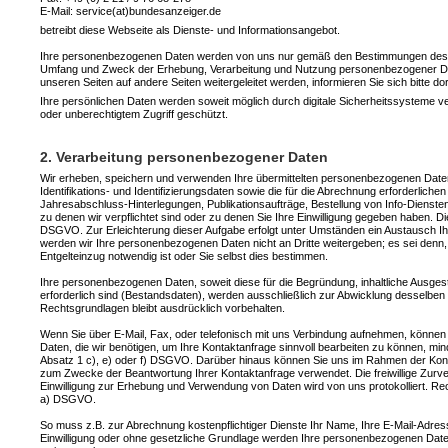
E-Mail: service(at)bundesanzeiger.de
betreibt diese Webseite als Dienste- und Informationsangebot.
Ihre personenbezogenen Daten werden von uns nur gemäß den Bestimmungen des gelt
Umfang und Zweck der Erhebung, Verarbeitung und Nutzung personenbezogener Daten
unseren Seiten auf andere Seiten weitergeleitet werden, informieren Sie sich bitte d
Ihre persönlichen Daten werden soweit möglich durch digitale Sicherheitssysteme
oder unberechtigtem Zugriff geschützt.
2. Verarbeitung personenbezogener Daten
Wir erheben, speichern und verwenden Ihre übermittelten personenbezogenen Daten
Identifikations- und Identifizierungsdaten sowie die für die Abrechnung erforderliche
Jahresabschluss-Hinterlegungen, Publikationsaufträge, Bestellung von Info-Diensten
zu denen wir verpflichtet sind oder zu denen Sie Ihre Einwilligung gegeben haben. Die 
DSGVO. Zur Erleichterung dieser Aufgabe erfolgt unter Umständen ein Austausch Ih
werden wir Ihre personenbezogenen Daten nicht an Dritte weitergeben; es sei denn, 
Entgelteinzug notwendig ist oder Sie selbst dies bestimmen.
Ihre personenbezogenen Daten, soweit diese für die Begründung, inhaltliche Ausges
erforderlich sind (Bestandsdaten), werden ausschließlich zur Abwicklung desselben o
Rechtsgrundlagen bleibt ausdrücklich vorbehalten.
Wenn Sie über E-Mail, Fax, oder telefonisch mit uns Verbindung aufnehmen, können 
Daten, die wir benötigen, um Ihre Kontaktanfrage sinnvoll bearbeiten zu können, 
Absatz 1 c), e) oder f) DSGVO. Darüber hinaus können Sie uns im Rahmen der Kontak
zum Zwecke der Beantwortung Ihrer Kontaktanfrage verwendet. Die freiwillige Zurver
Einwilligung zur Erhebung und Verwendung von Daten wird von uns protokolliert. Rec
a) DSGVO.
So muss z.B. zur Abrechnung kostenpflichtiger Dienste Ihr Name, Ihre E-Mail-Adres
Einwilligung oder ohne gesetzliche Grundlage werden Ihre personenbezogenen Daten