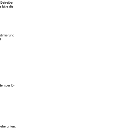
 Betreiber
bitte die
ptimierung
d
ten per E-
iehe unten.