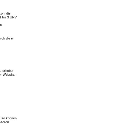
son, die
 1 bis 3 URV
n.
rch die er
ns erhoben
er Website.
 Sie können
nseren