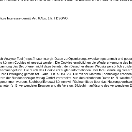
gte Interesse gemäß Art. 6 Abs. 1 lit. f DSGVO.
Web-Analyse-Tool (https://matomo.org), Daten zu Optimierungszwecken gesammelt und gespe
zu können Cookies eingesetzt werden. Die Cookies ermöglichen die Wiedererkennung des In
mmung des Betroffenen nicht dazu benutzt, den Besucher dieser Website persönlich zu ident
ammengeführt. Die durch das Cookie erzeugten Informationen über Ihre Benutzung dieser
t Ihre Einwilligung gemäß Art. 6 Abs. 1 lit. a DSGVO. Die mit der Matomo-Technologie erhobe
rvern der Bundesanzeiger Verlag GmbH verarbeitet. Aus den erhobenen Daten (z. B. welche S
vorgenommen wurden, Suchbegriffe usw.) können wir Rückschlüsse über das Nutzungsverhalt
arameter (z. B. verwendeter Browser und die Version, Bildschirmauflösung des verwendeten E