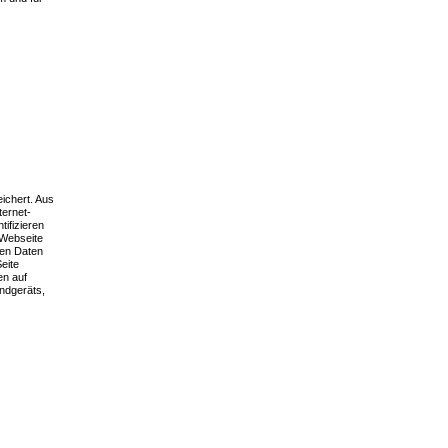
ichert. Aus
ternet-
ifizieren
 Webseite
nen Daten
eite
en auf
ndgeräts,