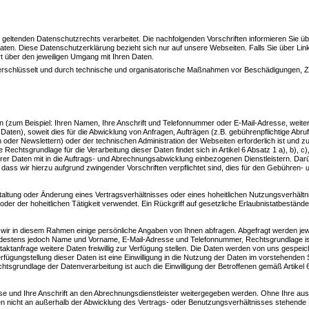
enden Datenschutzrechts verarbeitet. Die nachfolgenden Vorschriften informieren Sie übe
. Diese Datenschutzerklärung bezieht sich nur auf unsere Webseiten. Falls Sie über Lin
ort über den jeweiligen Umgang mit Ihren Daten.
 verschlüsselt und durch technische und organisatorische Maßnahmen vor Beschädigungen, 
 (zum Beispiel: Ihren Namen, Ihre Anschrift und Telefonnummer oder E-Mail-Adresse, weite
n Daten), soweit dies für die Abwicklung von Anfragen, Aufträgen (z.B. gebührenpflichtige Abru
 oder Newslettern) oder der technischen Administration der Webseiten erforderlich ist und 
Rechtsgrundlage für die Verarbeitung dieser Daten findet sich in Artikel 6 Absatz 1 a), b), c),
rer Daten mit in die Auftrags- und Abrechnungsabwicklung einbezogenen Dienstleistern. Dar
dass wir hierzu aufgrund zwingender Vorschriften verpflichtet sind, dies für den Gebühren- 
taltung oder Änderung eines Vertragsverhältnisses oder eines hoheitlichen Nutzungsverhältn
der der hoheitlichen Tätigkeit verwendet. Ein Rückgriff auf gesetzliche Erlaubnistatbeständ
wir in diesem Rahmen einige persönliche Angaben von Ihnen abfragen. Abgefragt werden jewe
mindestens jedoch Name und Vorname, E-Mail-Adresse und Telefonnummer, Rechtsgrundlage ist
tanfrage weitere Daten freiwillig zur Verfügung stellen. Die Daten werden von uns gespeic
fügungstellung dieser Daten ist eine Einwilligung in die Nutzung der Daten im vorstehenden 
htsgrundlage der Datenverarbeitung ist auch die Einwilligung der Betroffenen gemäß Artikel 
se und Ihre Anschrift an den Abrechnungsdienstleister weitergegeben werden. Ohne Ihre aus
 nicht an außerhalb der Abwicklung des Vertrags- oder Benutzungsverhältnisses stehende D