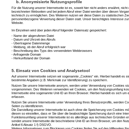
b. Anonymisierte Nutzungsprofile
Für die Nutzung unserer Internetseite ist es, soweit hier nicht anders erwähnt, nich
bezeichneten Webseiten und bei jedem Abruf einer Datei werden über diesen Vorgang
technisch zu ermöglichen. Des Weiteren nutzen wir diese Daten zu statistischen Zw
personenbezogene Verwertung dieser Daten statt. Unser berechtigtes Interesse zur V
Website.
Im Einzelnen wird über jeden Abruf folgender Datensatz gespeichert:
- Name der abgerufenen Datei
- Datum und Uhrzeit des Abrufs
- Übertragene Datenmenge
- Meldung, ob der Abruf erfolgreich war
- Beschreibung des Typs des verwendeten Webbrowsers
- Anfragende Domain
- Herkunftsland der Domain
5. Einsatz von Cookies und Analysetool
Auf unserer Internetseite setzen wir sogenannte „Cookies“ ein. Hierbei handelt es
bestimmte Angaben (z.B. Merkmale zur Identifizierung) zu speichern.
Nutzen Sie unsere Internetseite anonym, werden unter Verwendung von Cookies sta
vorgenommen. Des Weiteren verwenden wir Cookies, um den Nutzungsumfang koste
Internetseite eine sogenannte Unit-ID an Ihren Browser. Hierbei handelt es sich um 
erfassen.
Nutzen Sie unsere Internetseite unter Verwendung Ihres Benutzerprofils, werden Co
Seiten zu identifizieren.
Die Darstellung unserer Internetseite ist auch ohne die Speicherung von Cookies m
diesen so einstellen, dass er Sie über die beabsichtigte Speicherung durch eine Inte
Funktionsumfang unserer Internetseite ist es allerdings aus technischen Gründen er
sendet unsere Internetseite die beschriebene Unit-ID an Ihren Browser, um den Nu
Artikel 6 Absatz 1 f) DSGVO.
Weitere Informationen zum Blockieren von Cookies finden Sie auf den Hilfeseiten Ih