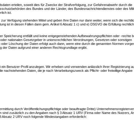
dsdaten erteilen, soweit dies für Zwecke der Strafverfolgung, zur Gefahrenabwehr durch die
ngsschutzbehörden des Bundes und der Länder, des Bundesnachrichtendienstes oder des Mili
ich ist.
zur Verfügung stehenden Mittel und geben Ihre Daten nur dann weiter, wenn sich die rechtli
tung ist in diesen Fällen dann gem. Artikel 6 Absatz 1 c) und e) DSGVO die Erfüllung rechtlic
r Speicherung entfällt und keine entgegenstehenden Aufbewahrungspflichten oder -rechte b
 oder nationalen Gesetzgeber in unionsrechtlichen Verordnungen, Gesetzen oder sonstigen
ung oder Löschung der Daten erfolgt auch dann, wenn eine durch die genannten Normen vorg
rung der Daten aufgrund einer anderen Rechtsgrundlage ergibt.
mit ein Benutzer-Profil anzulegen. Wir erheben und verwenden anlässlich Ihrer Registrierung a
die nachstehenden Daten, die je nach Verarbeitungszweck als Pflicht- oder freiwillige Angabe
ermittlung durch Veröffentlichungspflichtige oder beauftragte Dritte) Unternehmensregisterv
n sind zusätzlich zu den Angaben nach § 3 Absatz 1 URV (Firma oder Name des Nutzers, An
 Absatz 2 URV noch folgende Mindestangaben erforderlich: