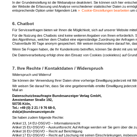
In der Grundeinstellung ist die Webanalyse deaktiviert. Sie können sich hier entsc
der Website die Erfassung und Analyse verschiedener statistischer Daten zu ermögl
entsprechende Option unter folgendem Link
Cookie-Einstellungen bearbeiten
um d
6. Chatbot
Für Serviceanfragen bieten wir Ihnen die Möglichkeit, sich auf unserer Website mitte
Für die Nutzung des Chatbots sind keine weiteren Angaben von Ihnen erforderlich
des Algorithmus, welcher dem Chatbot eine eigenständige Zuordnung der Anfragen m
Chatverläufe 90 Tage anonym gespeichert. Wir weisen insbesondere darauf hin, 
Wenn Sie Fragen haben, die Ihr Kundenkonto betreffen, können Sie direkt mit uns tel
Die Datenverarbeitung erfolgt ohne den Einsatz von Cookies (cookieless) auf Grund
7. Ihre Rechte / Kontaktdaten / Widerspruch
Widerspruch und Widerruf
Sie können der Verwendung Ihrer Daten ohne vorherige Einwilligung jederzeit mit Wi
Wir weisen Sie darauf hin, dass Sie eine gegebenenfalls erteilte Einwilligung jederz
Mail an
Datenschutzbeauftragte Bundesanzeiger Verlag GmbH,
Amsterdamer Straße 192,
50735 Köln,
Tel.: +49 (0) 2 21 / 9 76 68-0,
dsb(at)bundesanzeiger.de
Sie haben zudem folgende Rechte:
Artikel 13, 14 EU-DSGVO – Informationsrecht
Artikel 15 EU-DSGVO – Auskunftsrecht: Auf Anfrage werden wir Sie gern über die zu I
Artikel 16 EU-DSGVO – Recht auf Berichtigung
Artikel 17 EU-DSGVO – Recht auf Löschung mit seinen Einschränkungen, insbesonde