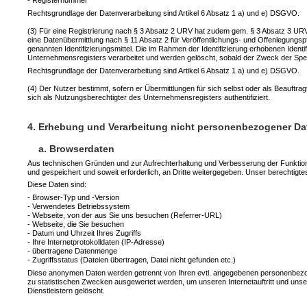
- Registernummer
Rechtsgrundlage der Datenverarbeitung sind Artikel 6 Absatz 1 a) und e) DSGVO.
(3) Für eine Registrierung nach § 3 Absatz 2 URV hat zudem gem. § 3 Absatz 3 URV ei
eine Datenübermittlung nach § 11 Absatz 2 für Veröffentlichungs- und Offenlegungspfli
genannten Identifizierungsmittel. Die im Rahmen der Identifizierung erhobenen Ide
Unternehmensregisters verarbeitet und werden gelöscht, sobald der Zweck der Spei
Rechtsgrundlage der Datenverarbeitung sind Artikel 6 Absatz 1 a) und e) DSGVO.
(4) Der Nutzer bestimmt, sofern er Übermittlungen für sich selbst oder als Beauftra
sich als Nutzungsberechtigter des Unternehmensregisters authentifiziert.
4. Erhebung und Verarbeitung nicht personenbezogener Da
a. Browserdaten
Aus technischen Gründen und zur Aufrechterhaltung und Verbesserung der Funktional
und gespeichert und soweit erforderlich, an Dritte weitergegeben. Unser berechtigte
Diese Daten sind:
- Browser-Typ und -Version
- Verwendetes Betriebssystem
- Webseite, von der aus Sie uns besuchen (Referrer-URL)
- Webseite, die Sie besuchen
- Datum und Uhrzeit Ihres Zugriffs
- Ihre Internetprotokolldaten (IP-Adresse)
- übertragene Datenmenge
- Zugriffsstatus (Dateien übertragen, Datei nicht gefunden etc.)
Diese anonymen Daten werden getrennt von Ihren evtl. angegebenen personenbezo
zu statistischen Zwecken ausgewertet werden, um unseren Internetauftritt und un
Dienstleistern gelöscht.