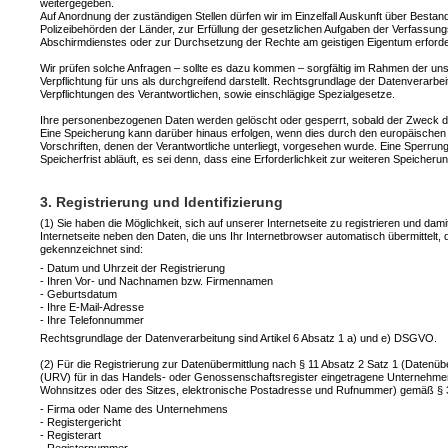
weitergegeben.
Auf Anordnung der zuständigen Stellen dürfen wir im Einzelfall Auskunft über Bestan
Polizeibehörden der Länder, zur Erfüllung der gesetzlichen Aufgaben der Verfassu
Abschirmdienstes oder zur Durchsetzung der Rechte am geistigen Eigentum erforderl
Wir prüfen solche Anfragen – sollte es dazu kommen – sorgfältig im Rahmen der uns 
Verpflichtung für uns als durchgreifend darstellt. Rechtsgrundlage der Datenverarbei
Verpflichtungen des Verantwortlichen, sowie einschlägige Spezialgesetze.
Ihre personenbezogenen Daten werden gelöscht oder gesperrt, sobald der Zweck de
Eine Speicherung kann darüber hinaus erfolgen, wenn dies durch den europäischen
Vorschriften, denen der Verantwortliche unterliegt, vorgesehen wurde. Eine Sperr
Speicherfrist abläuft, es sei denn, dass eine Erforderlichkeit zur weiteren Speiche
3. Registrierung und Identifizierung
(1) Sie haben die Möglichkeit, sich auf unserer Internetseite zu registrieren und da
Internetseite neben den Daten, die uns Ihr Internetbrowser automatisch übermittelt, 
gekennzeichnet sind:
- Datum und Uhrzeit der Registrierung
- Ihren Vor- und Nachnamen bzw. Firmennamen
- Geburtsdatum
- Ihre E-Mail-Adresse
- Ihre Telefonnummer
Rechtsgrundlage der Datenverarbeitung sind Artikel 6 Absatz 1 a) und e) DSGVO.
(2) Für die Registrierung zur Datenübermittlung nach § 11 Absatz 2 Satz 1 (Datenüb
(URV) für in das Handels- oder Genossenschaftsregister eingetragene Unternehme
Wohnsitzes oder des Sitzes, elektronische Postadresse und Rufnummer) gemäß § 3
- Firma oder Name des Unternehmens
- Registergericht
- Registerart