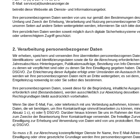
E-Mail: service(at)bundesanzeiger.de
betreibt diese Webseite als Dienste- und Informationsangebot.
Ihre personenbezogenen Daten werden von uns nur gemäß den Bestimmungen des gelt
Umfang und Zweck der Erhebung, Verarbeitung und Nutzung personenbezogener Daten
unseren Seiten auf andere Seiten weitergeleitet werden, informieren Sie sich bitte d
Ihre persönlichen Daten werden soweit möglich durch digitale Sicherheitssysteme
oder unberechtigtem Zugriff geschützt.
2. Verarbeitung personenbezogener Daten
Wir erheben, speichern und verwenden Ihre übermittelten personenbezogenen Daten
Identifikations- und Identifizierungsdaten sowie die für die Abrechnung erforderliche
Jahresabschluss-Hinterlegungen, Publikationsaufträge, Bestellung von Info-Diensten
zu denen wir verpflichtet sind oder zu denen Sie Ihre Einwilligung gegeben haben. Die 
DSGVO. Zur Erleichterung dieser Aufgabe erfolgt unter Umständen ein Austausch Ih
werden wir Ihre personenbezogenen Daten nicht an Dritte weitergeben; es sei denn, 
Entgelteinzug notwendig ist oder Sie selbst dies bestimmen.
Ihre personenbezogenen Daten, soweit diese für die Begründung, inhaltliche Ausges
erforderlich sind (Bestandsdaten), werden ausschließlich zur Abwicklung desselben o
Rechtsgrundlagen bleibt ausdrücklich vorbehalten.
Wenn Sie über E-Mail, Fax, oder telefonisch mit uns Verbindung aufnehmen, können 
Daten, die wir benötigen, um Ihre Kontaktanfrage sinnvoll bearbeiten zu können, 
Absatz 1 c), e) oder f) DSGVO. Darüber hinaus können Sie uns im Rahmen der Kontak
zum Zwecke der Beantwortung Ihrer Kontaktanfrage verwendet. Die freiwillige Zurver
Einwilligung zur Erhebung und Verwendung von Daten wird von uns protokolliert. Rec
a) DSGVO.
So muss z.B. zur Abrechnung kostenpflichtiger Dienste Ihr Name, Ihre E-Mail-Adres
Einwilligung oder ohne gesetzliche Grundlage werden Ihre personenbezogenen Daten