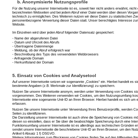
b. Anonymisierte Nutzungsprofile
Für die Nutzung unserer Internetseite ist es, soweit hier nicht anders erwähnt, nich
bezeichneten Webseiten und bei jedem Abruf einer Datei werden über diesen Vorgang
technisch zu ermöglichen. Des Weiteren nutzen wir diese Daten zu statistischen Zw
personenbezogene Verwertung dieser Daten statt. Unser berechtigtes Interesse zur V
Website.
Im Einzelnen wird über jeden Abruf folgender Datensatz gespeichert:
- Name der abgerufenen Datei
- Datum und Uhrzeit des Abrufs
- Übertragene Datenmenge
- Meldung, ob der Abruf erfolgreich war
- Beschreibung des Typs des verwendeten Webbrowsers
- Anfragende Domain
- Herkunftsland der Domain
5. Einsatz von Cookies und Analysetool
Auf unserer Internetseite setzen wir sogenannte „Cookies“ ein. Hierbei handelt es
bestimmte Angaben (z.B. Merkmale zur Identifizierung) zu speichern.
Nutzen Sie unsere Internetseite anonym, werden unter Verwendung von Cookies sta
vorgenommen. Des Weiteren verwenden wir Cookies, um den Nutzungsumfang koste
Internetseite eine sogenannte Unit-ID an Ihren Browser. Hierbei handelt es sich um 
erfassen.
Nutzen Sie unsere Internetseite unter Verwendung Ihres Benutzerprofils, werden Co
Seiten zu identifizieren.
Die Darstellung unserer Internetseite ist auch ohne die Speicherung von Cookies m
diesen so einstellen, dass er Sie über die beabsichtigte Speicherung durch eine Inte
Funktionsumfang unserer Internetseite ist es allerdings aus technischen Gründen er
sendet unsere Internetseite die beschriebene Unit-ID an Ihren Browser, um den Nu
Artikel 6 Absatz 1 f) DSGVO.
Weitere Informationen zum Blockieren von Cookies finden Sie auf den Hilfeseiten Ih