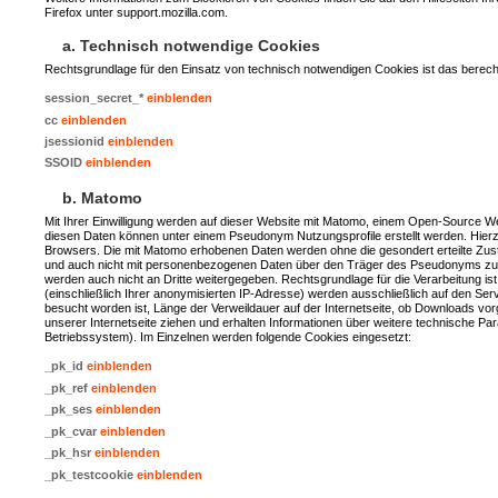
Firefox unter support.mozilla.com.
a. Technisch notwendige Cookies
Rechtsgrundlage für den Einsatz von technisch notwendigen Cookies ist das berechti
session_secret_*
einblenden
cc
einblenden
jsessionid
einblenden
SSOID
einblenden
b. Matomo
Mit Ihrer Einwilligung werden auf dieser Website mit Matomo, einem Open-Source 
diesen Daten können unter einem Pseudonym Nutzungsprofile erstellt werden. Hier
Browsers. Die mit Matomo erhobenen Daten werden ohne die gesondert erteilte Zusti
und auch nicht mit personenbezogenen Daten über den Träger des Pseudonyms zus
werden auch nicht an Dritte weitergegeben. Rechtsgrundlage für die Verarbeitung is
(einschließlich Ihrer anonymisierten IP-Adresse) werden ausschließlich auf den Se
besucht worden ist, Länge der Verweildauer auf der Internetseite, ob Downloads 
unserer Internetseite ziehen und erhalten Informationen über weitere technische P
Betriebssystem). Im Einzelnen werden folgende Cookies eingesetzt:
_pk_id
einblenden
_pk_ref
einblenden
_pk_ses
einblenden
_pk_cvar
einblenden
_pk_hsr
einblenden
_pk_testcookie
einblenden