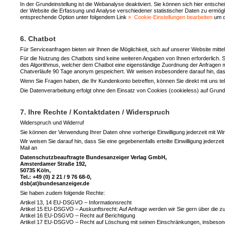
In der Grundeinstellung ist die Webanalyse deaktiviert. Sie können sich hier entsc
der Website die Erfassung und Analyse verschiedener statistischer Daten zu ermögl
entsprechende Option unter folgendem Link
Cookie-Einstellungen bearbeiten
um d
6. Chatbot
Für Serviceanfragen bieten wir Ihnen die Möglichkeit, sich auf unserer Website mitte
Für die Nutzung des Chatbots sind keine weiteren Angaben von Ihnen erforderlich
des Algorithmus, welcher dem Chatbot eine eigenständige Zuordnung der Anfragen m
Chatverläufe 90 Tage anonym gespeichert. Wir weisen insbesondere darauf hin, 
Wenn Sie Fragen haben, die Ihr Kundenkonto betreffen, können Sie direkt mit uns tel
Die Datenverarbeitung erfolgt ohne den Einsatz von Cookies (cookieless) auf Grund
7. Ihre Rechte / Kontaktdaten / Widerspruch
Widerspruch und Widerruf
Sie können der Verwendung Ihrer Daten ohne vorherige Einwilligung jederzeit mit Wi
Wir weisen Sie darauf hin, dass Sie eine gegebenenfalls erteilte Einwilligung jederz
Mail an
Datenschutzbeauftragte Bundesanzeiger Verlag GmbH,
Amsterdamer Straße 192,
50735 Köln,
Tel.: +49 (0) 2 21 / 9 76 68-0,
dsb(at)bundesanzeiger.de
Sie haben zudem folgende Rechte:
Artikel 13, 14 EU-DSGVO – Informationsrecht
Artikel 15 EU-DSGVO – Auskunftsrecht: Auf Anfrage werden wir Sie gern über die zu I
Artikel 16 EU-DSGVO – Recht auf Berichtigung
Artikel 17 EU-DSGVO – Recht auf Löschung mit seinen Einschränkungen, insbesonde