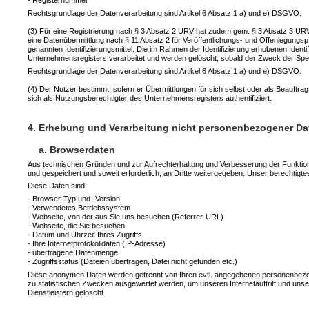
- Registernummer
Rechtsgrundlage der Datenverarbeitung sind Artikel 6 Absatz 1 a) und e) DSGVO.
(3) Für eine Registrierung nach § 3 Absatz 2 URV hat zudem gem. § 3 Absatz 3 URV ei
eine Datenübermittlung nach § 11 Absatz 2 für Veröffentlichungs- und Offenlegungspfli
genannten Identifizierungsmittel. Die im Rahmen der Identifizierung erhobenen Ide
Unternehmensregisters verarbeitet und werden gelöscht, sobald der Zweck der Spei
Rechtsgrundlage der Datenverarbeitung sind Artikel 6 Absatz 1 a) und e) DSGVO.
(4) Der Nutzer bestimmt, sofern er Übermittlungen für sich selbst oder als Beauftra
sich als Nutzungsberechtigter des Unternehmensregisters authentifiziert.
4. Erhebung und Verarbeitung nicht personenbezogener Da
a. Browserdaten
Aus technischen Gründen und zur Aufrechterhaltung und Verbesserung der Funktional
und gespeichert und soweit erforderlich, an Dritte weitergegeben. Unser berechtigte
Diese Daten sind:
- Browser-Typ und -Version
- Verwendetes Betriebssystem
- Webseite, von der aus Sie uns besuchen (Referrer-URL)
- Webseite, die Sie besuchen
- Datum und Uhrzeit Ihres Zugriffs
- Ihre Internetprotokolldaten (IP-Adresse)
- übertragene Datenmenge
- Zugriffsstatus (Dateien übertragen, Datei nicht gefunden etc.)
Diese anonymen Daten werden getrennt von Ihren evtl. angegebenen personenbezo
zu statistischen Zwecken ausgewertet werden, um unseren Internetauftritt und un
Dienstleistern gelöscht.