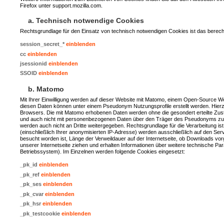
Firefox unter support.mozilla.com.
a. Technisch notwendige Cookies
Rechtsgrundlage für den Einsatz von technisch notwendigen Cookies ist das berechti
session_secret_*
einblenden
cc
einblenden
jsessionid
einblenden
SSOID
einblenden
b. Matomo
Mit Ihrer Einwilligung werden auf dieser Website mit Matomo, einem Open-Source 
diesen Daten können unter einem Pseudonym Nutzungsprofile erstellt werden. Hier
Browsers. Die mit Matomo erhobenen Daten werden ohne die gesondert erteilte Zusti
und auch nicht mit personenbezogenen Daten über den Träger des Pseudonyms zus
werden auch nicht an Dritte weitergegeben. Rechtsgrundlage für die Verarbeitung is
(einschließlich Ihrer anonymisierten IP-Adresse) werden ausschließlich auf den Se
besucht worden ist, Länge der Verweildauer auf der Internetseite, ob Downloads 
unserer Internetseite ziehen und erhalten Informationen über weitere technische P
Betriebssystem). Im Einzelnen werden folgende Cookies eingesetzt:
_pk_id
einblenden
_pk_ref
einblenden
_pk_ses
einblenden
_pk_cvar
einblenden
_pk_hsr
einblenden
_pk_testcookie
einblenden