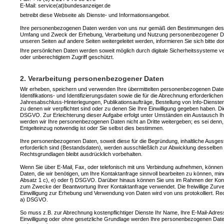
E-Mail: service(at)bundesanzeiger.de
betreibt diese Webseite als Dienste- und Informationsangebot.
Ihre personenbezogenen Daten werden von uns nur gemäß den Bestimmungen des gelt
Umfang und Zweck der Erhebung, Verarbeitung und Nutzung personenbezogener Daten
unseren Seiten auf andere Seiten weitergeleitet werden, informieren Sie sich bitte d
Ihre persönlichen Daten werden soweit möglich durch digitale Sicherheitssysteme
oder unberechtigtem Zugriff geschützt.
2. Verarbeitung personenbezogener Daten
Wir erheben, speichern und verwenden Ihre übermittelten personenbezogenen Daten
Identifikations- und Identifizierungsdaten sowie die für die Abrechnung erforderliche
Jahresabschluss-Hinterlegungen, Publikationsaufträge, Bestellung von Info-Diensten
zu denen wir verpflichtet sind oder zu denen Sie Ihre Einwilligung gegeben haben. Die 
DSGVO. Zur Erleichterung dieser Aufgabe erfolgt unter Umständen ein Austausch Ih
werden wir Ihre personenbezogenen Daten nicht an Dritte weitergeben; es sei denn, 
Entgelteinzug notwendig ist oder Sie selbst dies bestimmen.
Ihre personenbezogenen Daten, soweit diese für die Begründung, inhaltliche Ausges
erforderlich sind (Bestandsdaten), werden ausschließlich zur Abwicklung desselben o
Rechtsgrundlagen bleibt ausdrücklich vorbehalten.
Wenn Sie über E-Mail, Fax, oder telefonisch mit uns Verbindung aufnehmen, können 
Daten, die wir benötigen, um Ihre Kontaktanfrage sinnvoll bearbeiten zu können, 
Absatz 1 c), e) oder f) DSGVO. Darüber hinaus können Sie uns im Rahmen der Kontak
zum Zwecke der Beantwortung Ihrer Kontaktanfrage verwendet. Die freiwillige Zurver
Einwilligung zur Erhebung und Verwendung von Daten wird von uns protokolliert. Rec
a) DSGVO.
So muss z.B. zur Abrechnung kostenpflichtiger Dienste Ihr Name, Ihre E-Mail-Adres
Einwilligung oder ohne gesetzliche Grundlage werden Ihre personenbezogenen Daten