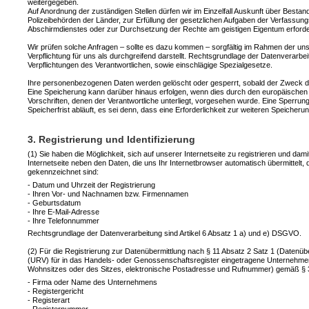
weitergegeben.
Auf Anordnung der zuständigen Stellen dürfen wir im Einzelfall Auskunft über Bestan
Polizeibehörden der Länder, zur Erfüllung der gesetzlichen Aufgaben der Verfassu
Abschirmdienstes oder zur Durchsetzung der Rechte am geistigen Eigentum erforderl
Wir prüfen solche Anfragen – sollte es dazu kommen – sorgfältig im Rahmen der uns 
Verpflichtung für uns als durchgreifend darstellt. Rechtsgrundlage der Datenverarbei
Verpflichtungen des Verantwortlichen, sowie einschlägige Spezialgesetze.
Ihre personenbezogenen Daten werden gelöscht oder gesperrt, sobald der Zweck de
Eine Speicherung kann darüber hinaus erfolgen, wenn dies durch den europäischen
Vorschriften, denen der Verantwortliche unterliegt, vorgesehen wurde. Eine Sperr
Speicherfrist abläuft, es sei denn, dass eine Erforderlichkeit zur weiteren Speiche
3. Registrierung und Identifizierung
(1) Sie haben die Möglichkeit, sich auf unserer Internetseite zu registrieren und da
Internetseite neben den Daten, die uns Ihr Internetbrowser automatisch übermittelt, 
gekennzeichnet sind:
- Datum und Uhrzeit der Registrierung
- Ihren Vor- und Nachnamen bzw. Firmennamen
- Geburtsdatum
- Ihre E-Mail-Adresse
- Ihre Telefonnummer
Rechtsgrundlage der Datenverarbeitung sind Artikel 6 Absatz 1 a) und e) DSGVO.
(2) Für die Registrierung zur Datenübermittlung nach § 11 Absatz 2 Satz 1 (Datenüb
(URV) für in das Handels- oder Genossenschaftsregister eingetragene Unternehme
Wohnsitzes oder des Sitzes, elektronische Postadresse und Rufnummer) gemäß § 3
- Firma oder Name des Unternehmens
- Registergericht
- Registerart