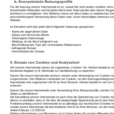
b. Anonymisierte Nutzungsprofile
Für die Nutzung unserer Internetseite ist es, soweit hier nicht anders erwähnt, nich
bezeichneten Webseiten und bei jedem Abruf einer Datei werden über diesen Vorgang
technisch zu ermöglichen. Des Weiteren nutzen wir diese Daten zu statistischen Zw
personenbezogene Verwertung dieser Daten statt. Unser berechtigtes Interesse zur V
Website.
Im Einzelnen wird über jeden Abruf folgender Datensatz gespeichert:
- Name der abgerufenen Datei
- Datum und Uhrzeit des Abrufs
- Übertragene Datenmenge
- Meldung, ob der Abruf erfolgreich war
- Beschreibung des Typs des verwendeten Webbrowsers
- Anfragende Domain
- Herkunftsland der Domain
5. Einsatz von Cookies und Analysetool
Auf unserer Internetseite setzen wir sogenannte „Cookies“ ein. Hierbei handelt es
bestimmte Angaben (z.B. Merkmale zur Identifizierung) zu speichern.
Nutzen Sie unsere Internetseite anonym, werden unter Verwendung von Cookies sta
vorgenommen. Des Weiteren verwenden wir Cookies, um den Nutzungsumfang koste
Internetseite eine sogenannte Unit-ID an Ihren Browser. Hierbei handelt es sich um 
erfassen.
Nutzen Sie unsere Internetseite unter Verwendung Ihres Benutzerprofils, werden Co
Seiten zu identifizieren.
Die Darstellung unserer Internetseite ist auch ohne die Speicherung von Cookies m
diesen so einstellen, dass er Sie über die beabsichtigte Speicherung durch eine Inte
Funktionsumfang unserer Internetseite ist es allerdings aus technischen Gründen er
sendet unsere Internetseite die beschriebene Unit-ID an Ihren Browser, um den Nu
Artikel 6 Absatz 1 f) DSGVO.
Weitere Informationen zum Blockieren von Cookies finden Sie auf den Hilfeseiten Ih