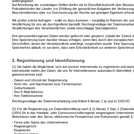
weitergegeben.
Auf Anordnung der zuständigen Stellen dürfen wir im Einzelfall Auskunft über Bestan
Polizeibehörden der Länder, zur Erfüllung der gesetzlichen Aufgaben der Verfassu
Abschirmdienstes oder zur Durchsetzung der Rechte am geistigen Eigentum erforderl
Wir prüfen solche Anfragen – sollte es dazu kommen – sorgfältig im Rahmen der uns 
Verpflichtung für uns als durchgreifend darstellt. Rechtsgrundlage der Datenverarbei
Verpflichtungen des Verantwortlichen, sowie einschlägige Spezialgesetze.
Ihre personenbezogenen Daten werden gelöscht oder gesperrt, sobald der Zweck de
Eine Speicherung kann darüber hinaus erfolgen, wenn dies durch den europäischen
Vorschriften, denen der Verantwortliche unterliegt, vorgesehen wurde. Eine Sperr
Speicherfrist abläuft, es sei denn, dass eine Erforderlichkeit zur weiteren Speiche
3. Registrierung und Identifizierung
(1) Sie haben die Möglichkeit, sich auf unserer Internetseite zu registrieren und da
Internetseite neben den Daten, die uns Ihr Internetbrowser automatisch übermittelt, 
gekennzeichnet sind:
- Datum und Uhrzeit der Registrierung
- Ihren Vor- und Nachnamen bzw. Firmennamen
- Geburtsdatum
- Ihre E-Mail-Adresse
- Ihre Telefonnummer
Rechtsgrundlage der Datenverarbeitung sind Artikel 6 Absatz 1 a) und e) DSGVO.
(2) Für die Registrierung zur Datenübermittlung nach § 11 Absatz 2 Satz 1 (Datenüb
(URV) für in das Handels- oder Genossenschaftsregister eingetragene Unternehme
Wohnsitzes oder des Sitzes, elektronische Postadresse und Rufnummer) gemäß § 3
- Firma oder Name des Unternehmens
- Registergericht
- Registerart