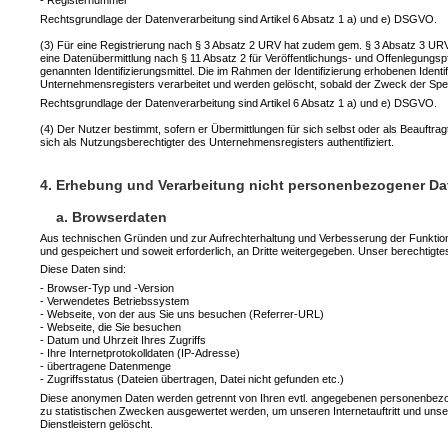
- Registernummer
Rechtsgrundlage der Datenverarbeitung sind Artikel 6 Absatz 1 a) und e) DSGVO.
(3) Für eine Registrierung nach § 3 Absatz 2 URV hat zudem gem. § 3 Absatz 3 URV ei
eine Datenübermittlung nach § 11 Absatz 2 für Veröffentlichungs- und Offenlegungspfli
genannten Identifizierungsmittel. Die im Rahmen der Identifizierung erhobenen Ide
Unternehmensregisters verarbeitet und werden gelöscht, sobald der Zweck der Spei
Rechtsgrundlage der Datenverarbeitung sind Artikel 6 Absatz 1 a) und e) DSGVO.
(4) Der Nutzer bestimmt, sofern er Übermittlungen für sich selbst oder als Beauftra
sich als Nutzungsberechtigter des Unternehmensregisters authentifiziert.
4. Erhebung und Verarbeitung nicht personenbezogener Da
a. Browserdaten
Aus technischen Gründen und zur Aufrechterhaltung und Verbesserung der Funktional
und gespeichert und soweit erforderlich, an Dritte weitergegeben. Unser berechtigte
Diese Daten sind:
- Browser-Typ und -Version
- Verwendetes Betriebssystem
- Webseite, von der aus Sie uns besuchen (Referrer-URL)
- Webseite, die Sie besuchen
- Datum und Uhrzeit Ihres Zugriffs
- Ihre Internetprotokolldaten (IP-Adresse)
- übertragene Datenmenge
- Zugriffsstatus (Dateien übertragen, Datei nicht gefunden etc.)
Diese anonymen Daten werden getrennt von Ihren evtl. angegebenen personenbezo
zu statistischen Zwecken ausgewertet werden, um unseren Internetauftritt und un
Dienstleistern gelöscht.