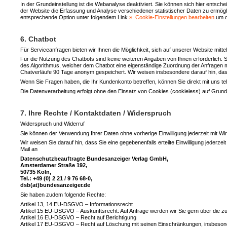
In der Grundeinstellung ist die Webanalyse deaktiviert. Sie können sich hier entsc
der Website die Erfassung und Analyse verschiedener statistischer Daten zu ermögl
entsprechende Option unter folgendem Link
Cookie-Einstellungen bearbeiten
um d
6. Chatbot
Für Serviceanfragen bieten wir Ihnen die Möglichkeit, sich auf unserer Website mitte
Für die Nutzung des Chatbots sind keine weiteren Angaben von Ihnen erforderlich
des Algorithmus, welcher dem Chatbot eine eigenständige Zuordnung der Anfragen m
Chatverläufe 90 Tage anonym gespeichert. Wir weisen insbesondere darauf hin, 
Wenn Sie Fragen haben, die Ihr Kundenkonto betreffen, können Sie direkt mit uns tel
Die Datenverarbeitung erfolgt ohne den Einsatz von Cookies (cookieless) auf Grund
7. Ihre Rechte / Kontaktdaten / Widerspruch
Widerspruch und Widerruf
Sie können der Verwendung Ihrer Daten ohne vorherige Einwilligung jederzeit mit Wi
Wir weisen Sie darauf hin, dass Sie eine gegebenenfalls erteilte Einwilligung jederz
Mail an
Datenschutzbeauftragte Bundesanzeiger Verlag GmbH,
Amsterdamer Straße 192,
50735 Köln,
Tel.: +49 (0) 2 21 / 9 76 68-0,
dsb(at)bundesanzeiger.de
Sie haben zudem folgende Rechte:
Artikel 13, 14 EU-DSGVO – Informationsrecht
Artikel 15 EU-DSGVO – Auskunftsrecht: Auf Anfrage werden wir Sie gern über die zu I
Artikel 16 EU-DSGVO – Recht auf Berichtigung
Artikel 17 EU-DSGVO – Recht auf Löschung mit seinen Einschränkungen, insbesonde