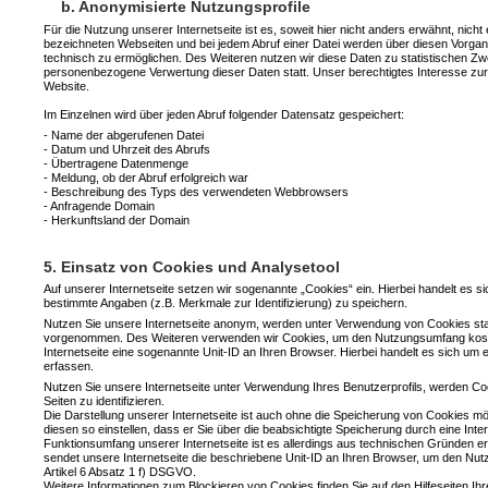
b. Anonymisierte Nutzungsprofile
Für die Nutzung unserer Internetseite ist es, soweit hier nicht anders erwähnt, nich
bezeichneten Webseiten und bei jedem Abruf einer Datei werden über diesen Vorgang
technisch zu ermöglichen. Des Weiteren nutzen wir diese Daten zu statistischen Zw
personenbezogene Verwertung dieser Daten statt. Unser berechtigtes Interesse zur V
Website.
Im Einzelnen wird über jeden Abruf folgender Datensatz gespeichert:
- Name der abgerufenen Datei
- Datum und Uhrzeit des Abrufs
- Übertragene Datenmenge
- Meldung, ob der Abruf erfolgreich war
- Beschreibung des Typs des verwendeten Webbrowsers
- Anfragende Domain
- Herkunftsland der Domain
5. Einsatz von Cookies und Analysetool
Auf unserer Internetseite setzen wir sogenannte „Cookies“ ein. Hierbei handelt es
bestimmte Angaben (z.B. Merkmale zur Identifizierung) zu speichern.
Nutzen Sie unsere Internetseite anonym, werden unter Verwendung von Cookies sta
vorgenommen. Des Weiteren verwenden wir Cookies, um den Nutzungsumfang koste
Internetseite eine sogenannte Unit-ID an Ihren Browser. Hierbei handelt es sich um 
erfassen.
Nutzen Sie unsere Internetseite unter Verwendung Ihres Benutzerprofils, werden Co
Seiten zu identifizieren.
Die Darstellung unserer Internetseite ist auch ohne die Speicherung von Cookies m
diesen so einstellen, dass er Sie über die beabsichtigte Speicherung durch eine Inte
Funktionsumfang unserer Internetseite ist es allerdings aus technischen Gründen er
sendet unsere Internetseite die beschriebene Unit-ID an Ihren Browser, um den Nu
Artikel 6 Absatz 1 f) DSGVO.
Weitere Informationen zum Blockieren von Cookies finden Sie auf den Hilfeseiten Ih