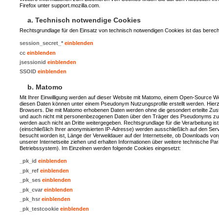
Firefox unter support.mozilla.com.
a. Technisch notwendige Cookies
Rechtsgrundlage für den Einsatz von technisch notwendigen Cookies ist das berechti
session_secret_*
einblenden
cc
einblenden
jsessionid
einblenden
SSOID
einblenden
b. Matomo
Mit Ihrer Einwilligung werden auf dieser Website mit Matomo, einem Open-Source 
diesen Daten können unter einem Pseudonym Nutzungsprofile erstellt werden. Hier
Browsers. Die mit Matomo erhobenen Daten werden ohne die gesondert erteilte Zusti
und auch nicht mit personenbezogenen Daten über den Träger des Pseudonyms zus
werden auch nicht an Dritte weitergegeben. Rechtsgrundlage für die Verarbeitung is
(einschließlich Ihrer anonymisierten IP-Adresse) werden ausschließlich auf den Se
besucht worden ist, Länge der Verweildauer auf der Internetseite, ob Downloads 
unserer Internetseite ziehen und erhalten Informationen über weitere technische P
Betriebssystem). Im Einzelnen werden folgende Cookies eingesetzt:
_pk_id
einblenden
_pk_ref
einblenden
_pk_ses
einblenden
_pk_cvar
einblenden
_pk_hsr
einblenden
_pk_testcookie
einblenden