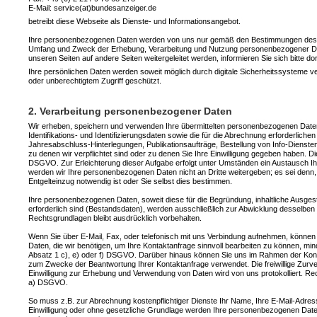
E-Mail: service(at)bundesanzeiger.de
betreibt diese Webseite als Dienste- und Informationsangebot.
Ihre personenbezogenen Daten werden von uns nur gemäß den Bestimmungen des gelt
Umfang und Zweck der Erhebung, Verarbeitung und Nutzung personenbezogener Daten
unseren Seiten auf andere Seiten weitergeleitet werden, informieren Sie sich bitte d
Ihre persönlichen Daten werden soweit möglich durch digitale Sicherheitssysteme
oder unberechtigtem Zugriff geschützt.
2. Verarbeitung personenbezogener Daten
Wir erheben, speichern und verwenden Ihre übermittelten personenbezogenen Daten
Identifikations- und Identifizierungsdaten sowie die für die Abrechnung erforderliche
Jahresabschluss-Hinterlegungen, Publikationsaufträge, Bestellung von Info-Diensten
zu denen wir verpflichtet sind oder zu denen Sie Ihre Einwilligung gegeben haben. Die 
DSGVO. Zur Erleichterung dieser Aufgabe erfolgt unter Umständen ein Austausch Ih
werden wir Ihre personenbezogenen Daten nicht an Dritte weitergeben; es sei denn, 
Entgelteinzug notwendig ist oder Sie selbst dies bestimmen.
Ihre personenbezogenen Daten, soweit diese für die Begründung, inhaltliche Ausges
erforderlich sind (Bestandsdaten), werden ausschließlich zur Abwicklung desselben o
Rechtsgrundlagen bleibt ausdrücklich vorbehalten.
Wenn Sie über E-Mail, Fax, oder telefonisch mit uns Verbindung aufnehmen, können 
Daten, die wir benötigen, um Ihre Kontaktanfrage sinnvoll bearbeiten zu können, 
Absatz 1 c), e) oder f) DSGVO. Darüber hinaus können Sie uns im Rahmen der Kontak
zum Zwecke der Beantwortung Ihrer Kontaktanfrage verwendet. Die freiwillige Zurver
Einwilligung zur Erhebung und Verwendung von Daten wird von uns protokolliert. Rec
a) DSGVO.
So muss z.B. zur Abrechnung kostenpflichtiger Dienste Ihr Name, Ihre E-Mail-Adres
Einwilligung oder ohne gesetzliche Grundlage werden Ihre personenbezogenen Daten